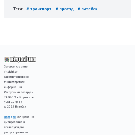
Теги:
# транспорт
# проезд
# витебск
Сетевое издание
vitbichi.by
зарегистрировано
Министерством
информации
Республики Беларусь
24.06.19 в Госреестре
СМИ за № 15.
© 2025 Витебск
Порядок
копирования,
цитирования и
последующего
распространение