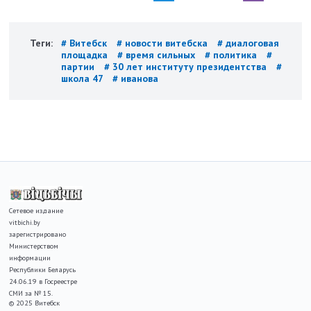
Теги:
# Витебск
# новости витебска
# диалоговая
площадка
# время сильных
# политика
#
партии
# 30 лет институту президентства
#
школа 47
# иванова
Сетевое издание
vitbichi.by
зарегистрировано
Министерством
информации
Республики Беларусь
24.06.19 в Госреестре
СМИ за № 15.
© 2025 Витебск