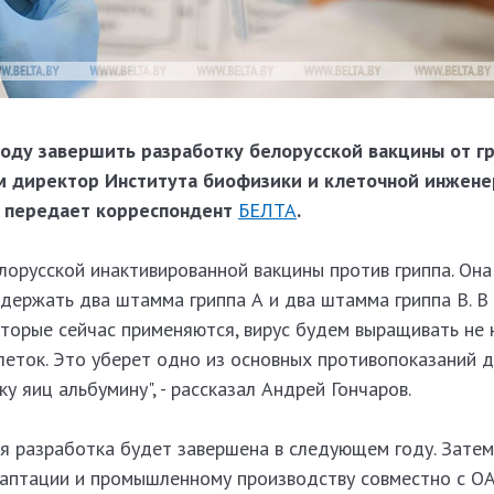
оду завершить разработку белорусской вакцины от гр
м директор Института биофизики и клеточной инжен
, передает корреспондент
БЕЛТА
.
лорусской инактивированной вакцины против гриппа. Она
держать два штамма гриппа А и два штамма гриппа В. В
торые сейчас применяются, вирус будем выращивать не 
клеток. Это уберет одно из основных противопоказаний 
ку яиц альбумину", - рассказал Андрей Гончаров.
ая разработка будет завершена в следующем году. Затем
даптации и промышленному производству совместно с О