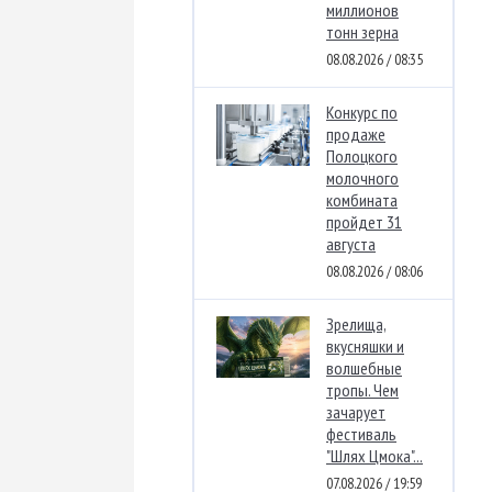
миллионов
тонн зерна
08.08.2026 / 08:35
Конкурс по
продаже
Полоцкого
молочного
комбината
пройдет 31
августа
08.08.2026 / 08:06
Зрелища,
вкусняшки и
волшебные
тропы. Чем
зачарует
фестиваль
"Шлях Цмока"...
07.08.2026 / 19:59