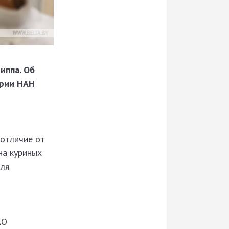
иппа. Об
ерии НАН
 отличие от
на куриных
для
АО