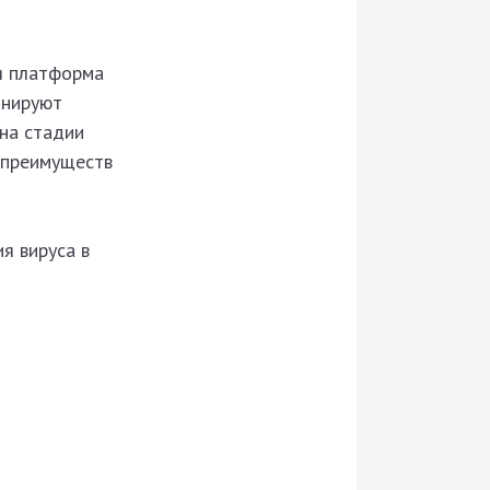
я платформа
анируют
 на стадии
д преимуществ
я вируса в