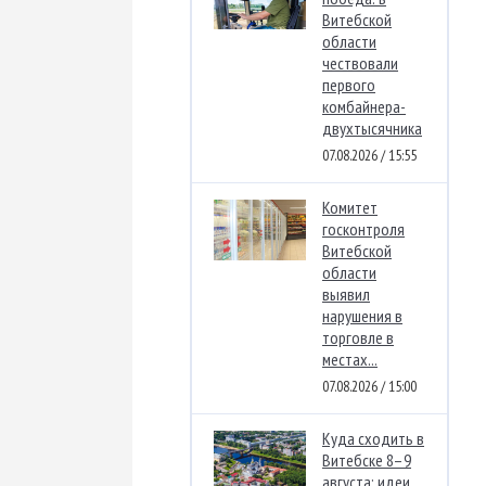
Витебской
области
чествовали
первого
комбайнера-
двухтысячника
07.08.2026 / 15:55
Комитет
госконтроля
Витебской
области
выявил
нарушения в
торговле в
местах...
07.08.2026 / 15:00
Куда сходить в
Витебске 8–9
августа: идеи