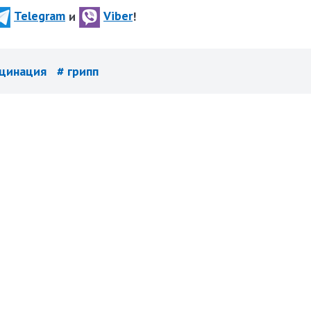
Telegram
и
Viber
!
кцинация
# грипп