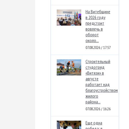
На Витебщине
в 2026 году
предстоит
вовлечь в
оборот
около...
07.08.2026 / 17:57
Строительный
студотряд
«Витязи» в
августе
работает над
благоустройством
жилого
района...
07.08.2026 / 16:26
Еще одна
победа: в