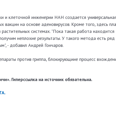
ки и клеточной инженерии НАН создается универсальна
х вакцин на основе аденовирусов. Кроме того, здесь пл
в растительных системах. "Пока такая работа находится
 получим неплохие результаты. У такого метода есть ря
м", - добавил Андрей Гончаров.
епараты против гриппа, блокирующиие процесс вхождени
чи». Гиперссылка на источник обязательна.
ТА.