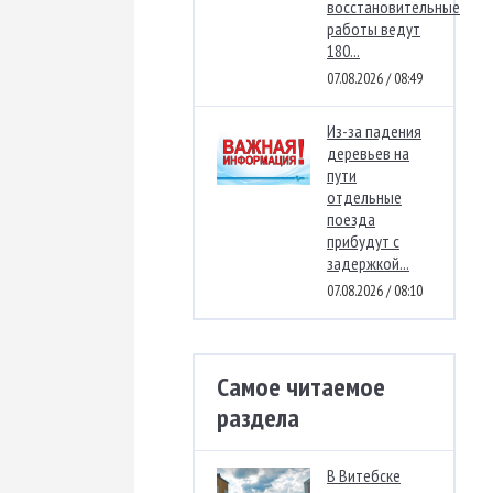
восстановительные
работы ведут
180...
07.08.2026 / 08:49
Из-за падения
деревьев на
пути
отдельные
поезда
прибудут с
задержкой...
07.08.2026 / 08:10
Самое читаемое
раздела
В Витебске