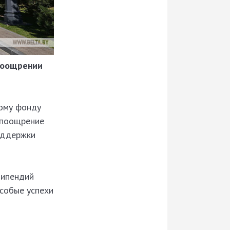
 поощрении
ному фонду
 поощрение
поддержки
типендий
собые успехи