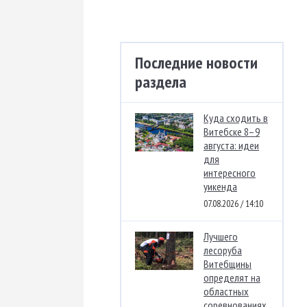
Последние новости
раздела
Куда сходить в
Витебске 8–9
августа: идеи
для
интересного
уикенда
07.08.2026 / 14:10
Лучшего
лесоруба
Витебщины
определят на
областных
соревнованиях