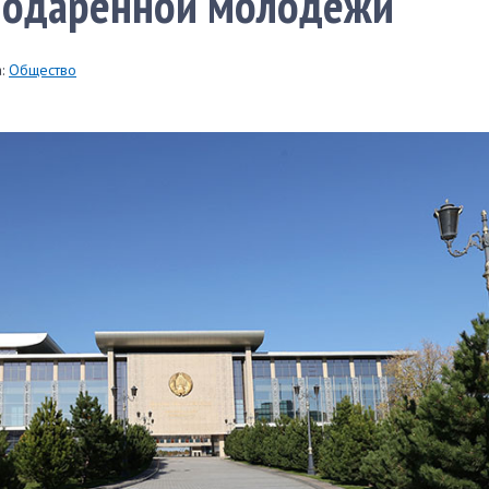
 одаренной молодежи
:
Общество