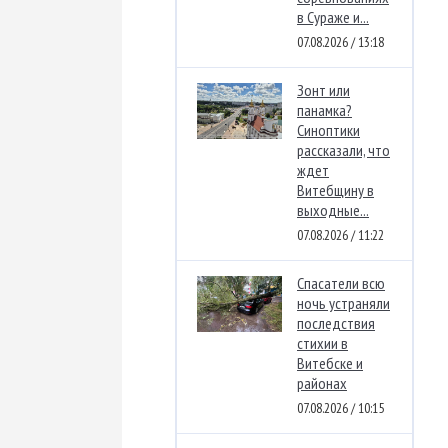
в Сураже и...
07.08.2026 / 13:18
Зонт или
панамка?
Синоптики
рассказали, что
ждет
Витебщину в
выходные...
07.08.2026 / 11:22
Спасатели всю
ночь устраняли
последствия
стихии в
Витебске и
районах
07.08.2026 / 10:15