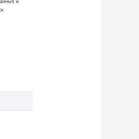
анных и
их