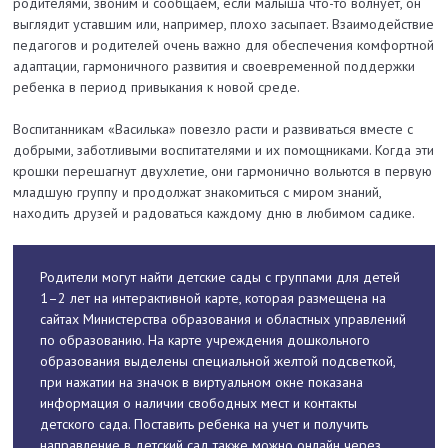
родителями, звоним и сообщаем, если малыша что-то волнует, он
выглядит уставшим или, например, плохо засыпает. Взаимодействие
педагогов и родителей очень важно для обеспечения комфортной
адаптации, гармоничного развития и своевременной поддержки
ребенка в период привыкания к новой среде.
Воспитанникам «Василька» повезло расти и развиваться вместе с
добрыми, заботливыми воспитателями и их помощниками. Когда эти
крошки перешагнут двухлетие, они гармонично вольются в первую
младшую группу и продолжат знакомиться с миром знаний,
находить друзей и радоваться каждому дню в любимом садике.
Родители могут найти детские сады с группами для детей
1–2 лет на интерактивной карте, которая размещена на
сайтах Министерства образования и областных управлений
по образованию. На карте учреждения дошкольного
образования выделены специальной желтой подсветкой,
при нажатии на значок в виртуальном окне показана
информация о наличии свободных мест и контакты
детского сада. Поставить ребенка на учет и получить
направление в детский сад также можно онлайн через