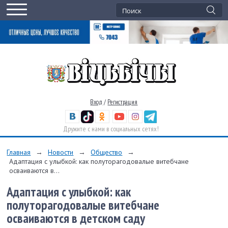
Вход
/
Регистрация
Дружите с нами в социальных сетях!
Главная
→
Новости
→
Общество
→
Адаптация с улыбкой: как полуторагодовалые витебчане
осваиваются в...
Адаптация с улыбкой: как
полуторагодовалые витебчане
осваиваются в детском саду