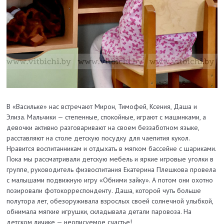
В «Васильке» нас встречают Мирон, Тимофей, Ксения, Даша и
Элиза. Мальчики — степенные, спокойные, играют с машинками, а
девочки активно разговаривают на своем беззаботном языке,
расставляют на столе детскую посудку для чаепития кукол.
Нравится воспитанникам и отдыхать в мягком бассейне с шариками.
Пока мы рассматривали детскую мебель и яркие игровые уголки в
группе, руководитель физвоспитания Екатерина Плешкова провела
с малышами подвижную игру «Обними зайку». А потом они охотно
позировали фотокорреспонденту. Даша, которой чуть больше
полутора лет, обезоруживала взрослых своей солнечной улыбкой,
обнимала мягкие игрушки, складывала детали паровоза. На
детском личике — неописуемое счастье!