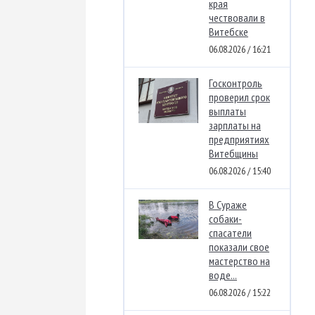
края
чествовали в
Витебске
06.08.2026 / 16:21
Госконтроль
проверил срок
выплаты
зарплаты на
предприятиях
Витебщины
06.08.2026 / 15:40
В Сураже
собаки-
спасатели
показали свое
мастерство на
воде...
06.08.2026 / 15:22