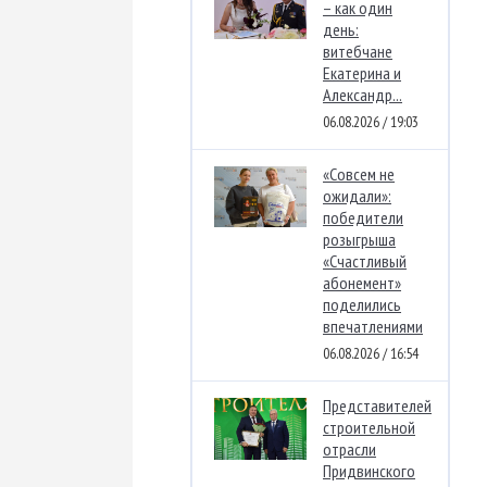
– как один
день:
витебчане
Екатерина и
Александр...
06.08.2026 / 19:03
«Совсем не
ожидали»:
победители
розыгрыша
«Счастливый
абонемент»
поделились
впечатлениями
06.08.2026 / 16:54
Представителей
строительной
отрасли
Придвинского