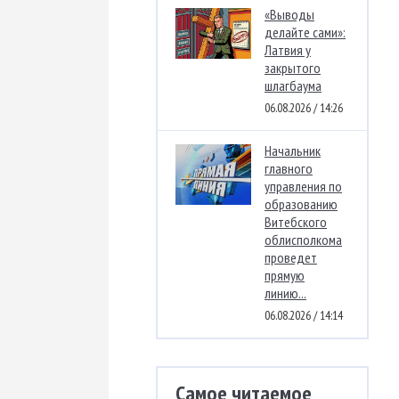
«Выводы
делайте сами»:
Латвия у
закрытого
шлагбаума
06.08.2026 / 14:26
Начальник
главного
управления по
образованию
Витебского
облисполкома
проведет
прямую
линию...
06.08.2026 / 14:14
Самое читаемое