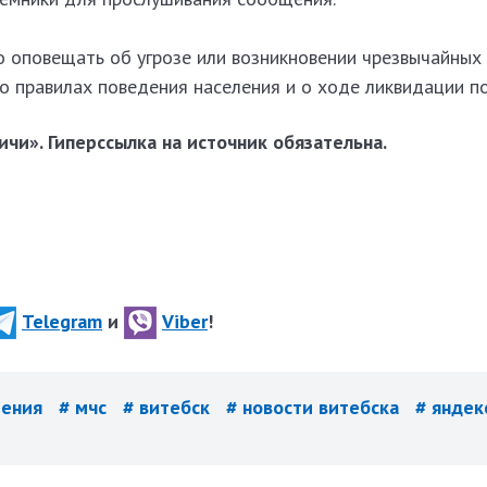
о оповещать об угрозе или возникновении чрезвычайных 
о правилах поведения населения и о ходе ликвидации п
чи». Гиперссылка на источник обязательна.
Telegram
и
Viber
!
щения
# мчс
# витебск
# новости витебска
# яндек