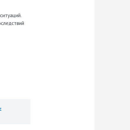
ситуаций.
оследствий
с