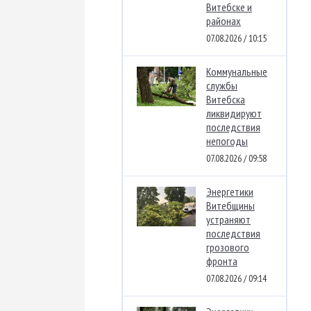
Витебске и
районах
07.08.2026 / 10:15
Коммунальные
службы
Витебска
ликвидируют
последствия
непогоды
07.08.2026 / 09:58
Энергетики
Витебщины
устраняют
последствия
грозового
фронта
07.08.2026 / 09:14