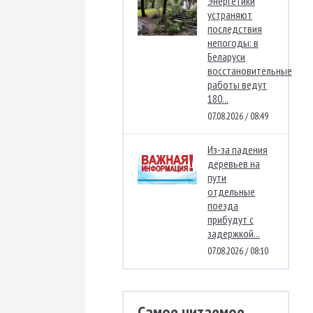
Энергетики
устраняют
последствия
непогоды: в
Беларуси
восстановительные
работы ведут
180...
07.08.2026 / 08:49
Из-за падения
деревьев на
пути
отдельные
поезда
прибудут с
задержкой...
07.08.2026 / 08:10
Самое читаемое