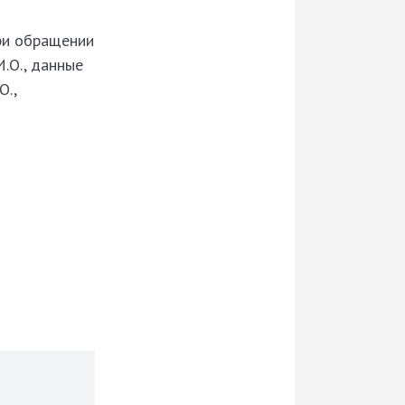
ри обращении
.О., данные
О.,