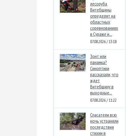
лесоруба
Витебщины
определят на
областных
соревнованиях
в Сураже и...
07.08.2026 / 13:18
Зонт или
панамка?
Синоптики
рассказали, что
ждет
Витебщину в
выходные...
07.08.2026 / 11:22
Спасатели всю
ночь устраняли
последствия
стихии в