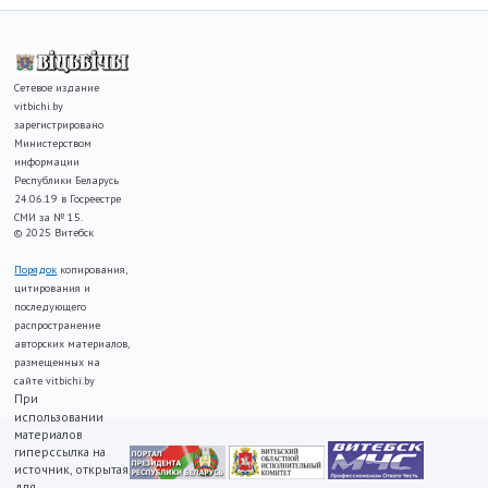
Сетевое издание
vitbichi.by
зарегистрировано
Министерством
информации
Республики Беларусь
24.06.19 в Госреестре
СМИ за № 15.
© 2025 Витебск
Порядок
копирования,
цитирования и
последующего
распространение
авторских материалов,
размещенных на
сайте vitbichi.by
При
использовании
материалов
гиперссылка на
источник, открытая
для