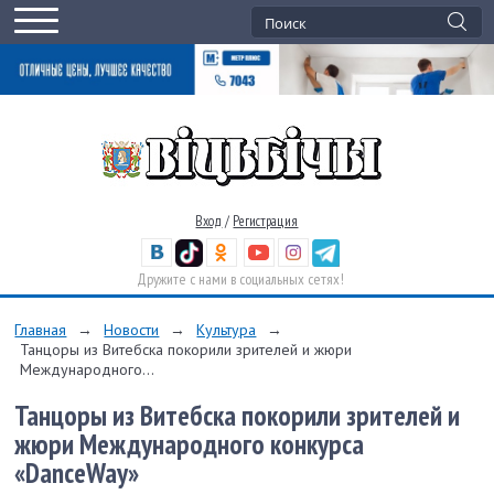
Вход
/
Регистрация
Дружите с нами в социальных сетях!
Главная
→
Новости
→
Культура
→
Танцоры из Витебска покорили зрителей и жюри
Международного...
Танцоры из Витебска покорили зрителей и
жюри Международного конкурса
«DanceWay»