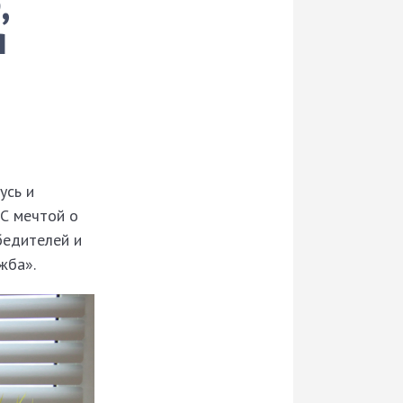
,
я
усь и
С мечтой о
бедителей и
жба».