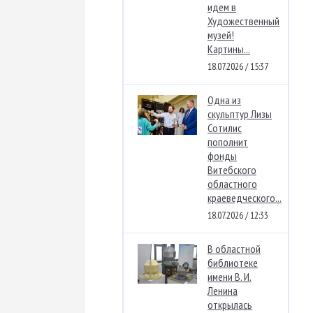
идем в
Художественный
музей!
Картины...
18.07.2026 / 15:37
Одна из
скульптур Лизы
Сотилис
пополнит
фонды
Витебского
областного
краеведческого...
18.07.2026 / 12:33
В областной
библиотеке
имени В. И.
Ленина
открылась