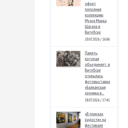
офорт
пополнил
коллекцию
Музея Марка
Шагала в
Витебске
20.07.2026 / 16:06
Память,
которая
объединяет: в
Витебске
открылась
фотовыставка
«Балканская
хроника в...
18.07.2026 / 17:41
«В поисках
радости» на
фестивале