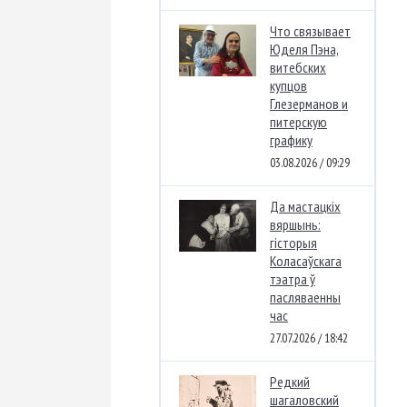
Что связывает
Юделя Пэна,
витебских
купцов
Глезерманов и
питерскую
графику
03.08.2026 / 09:29
Да мастацкіх
вяршынь:
гісторыя
Коласаўскага
тэатра ў
пасляваенны
час
27.07.2026 / 18:42
Редкий
шагаловский