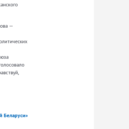
канского
това —
политических
оюза
голосовало
авствуй,
й Беларуси»