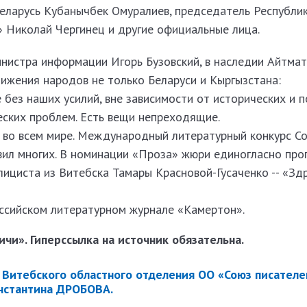
Беларусь Кубанычбек Омуралиев, председатель Республи
» Николай Чергинец и другие официальные лица.
инистра информации Игорь Бузовский, в наследии Айтма
ижения народов не только Беларуси и Кыргызстана:
без наших усилий, вне зависимости от исторических и 
еских проблем. Есть вещи непреходящие.
во всем мире. Международный литературный конкурс С
вил многих. В номинации «Проза» жюри единогласно про
блициста из Витебска Тамары Красновой-Гусаченко -- «Здр
оссийском литературном журнале «Камертон».
чи». Гиперссылка на источник обязательна.
 Витебского областного отделения ОО «Союз писателе
нстантина ДРОБОВА.