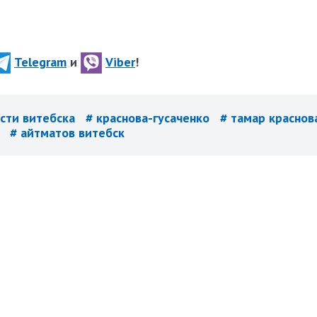
Telegram
и
Viber
!
ости витебска
# краснова-гусаченко
# тамар краснов
т
# айтматов витебск