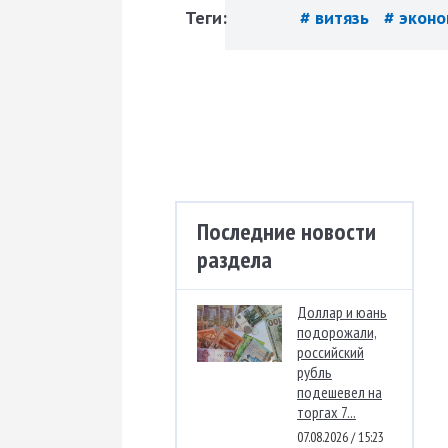
Теги:
# витязь
# экон
Последние новости
раздела
Доллар и юань
подорожали,
российский
рубль
подешевел на
торгах 7...
07.08.2026 / 15:23