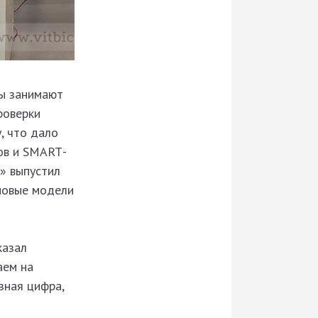
ы занимают
роверки
, что дало
ов и SMART­
» выпустил
 новые модели
казал
аем на
зная цифра,