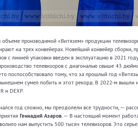
м объеме производимой «Витязем» продукции телевизор
ирают на трех конвейе
рах. Новейший конвейер сборки, п
в с линией упаковки введен в эксплуатацию в 2021 году
производство телевизоров с диа
гональю свыше 43 дюйм
Это поспособствовало тому, что за
прошлый год «Витязь
 нынешнем сумел побить и этот рекорд. В 2022-м вышли
R и DEXP.
нался год сложно, мы преодолели все трудности, — расс
дприятия
Геннадий Азаров
. — В настоящий момент работ
волило нам выпустить 500 тысяч телевизоров. Это серье