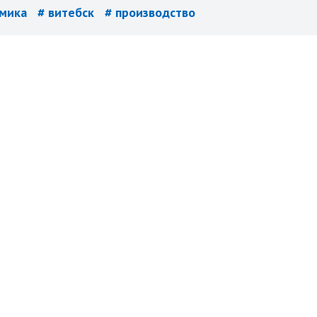
омика
# витебск
# производство