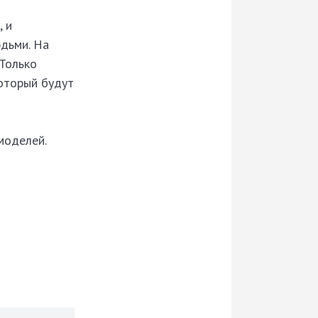
 и
дьми. На
 Только
который будут
моделей.