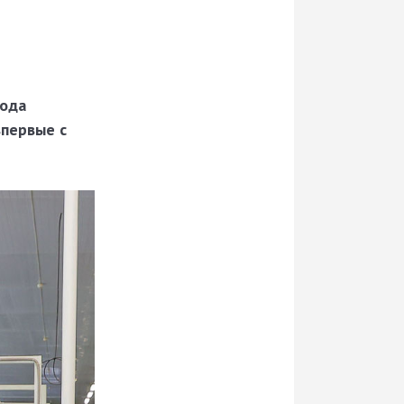
года
 впервые
с