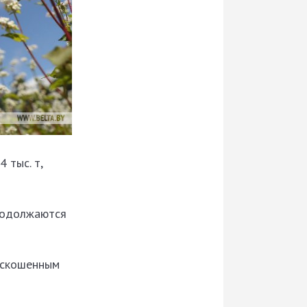
 тыс. т,
Продолжаются
 скошенным