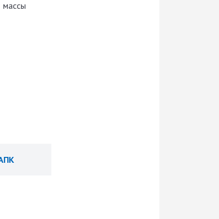
й массы
 АПК