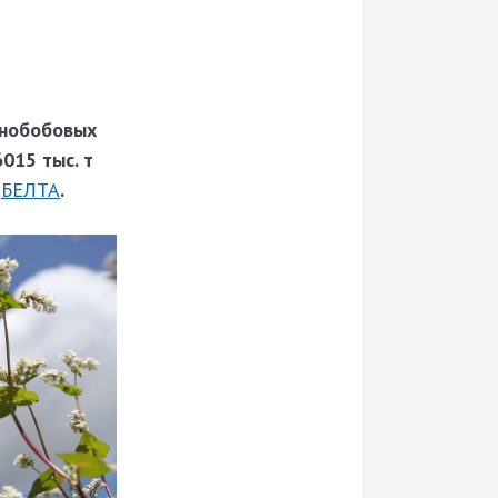
рнобобовых
6015 тыс. т
т
БЕЛТА
.