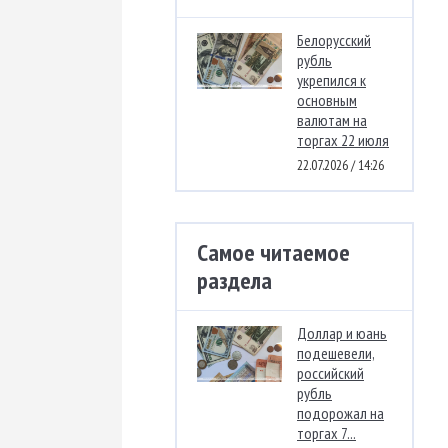
Белорусский
рубль
укрепился к
основным
валютам на
торгах 22 июля
22.07.2026 / 14:26
Самое читаемое
раздела
Доллар и юань
подешевели,
российский
рубль
подорожал на
торгах 7...