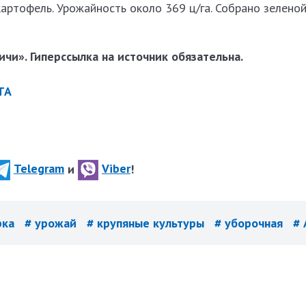
артофель. Урожайность около 369 ц/га. Собрано зелено
чи». Гиперссылка на источник обязательна.
ТА
Telegram
и
Viber
!
рка
# урожай
# крупяные культуры
# уборочная
#