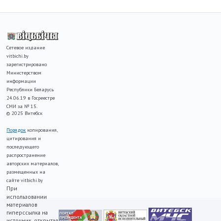
Сетевое издание
vitbichi.by
зарегистрировано
Министерством
информации
Республики Беларусь
24.06.19 в Госреестре
СМИ за № 15.
© 2025 Витебск
Порядок
копирования,
цитирования и
последующего
распространение
авторских материалов,
размещенных на
сайте vitbichi.by
При
использовании
материалов
гиперссылка на
источник, открытая