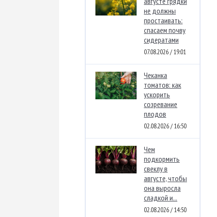
августе грядки
не должны
простаивать:
спасаем почву
сидератами
07.08.2026 / 19:01
Чеканка
томатов: как
ускорить
созревание
плодов
02.08.2026 / 16:50
Чем
подкормить
свеклу в
августе, чтобы
она выросла
сладкой и...
02.08.2026 / 14:50