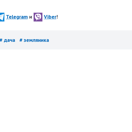
Telegram
и
Viber
!
# дача
# земляника