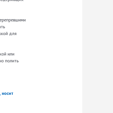
перепревшими
ать
жкой для
кой или
но полить
 носит