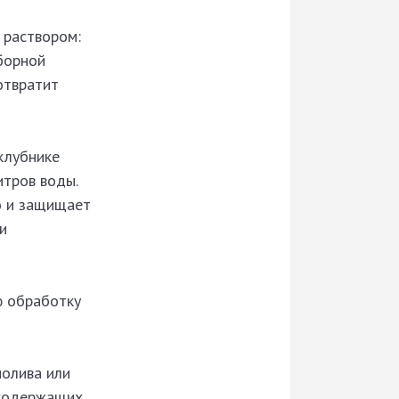
 раствором:
борной
отвратит
клубнике
итров воды.
но и защищает
и
ю обработку
полива или
осодержащих