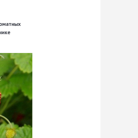
роматных
нике