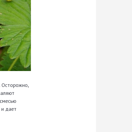
. Осторожно,
даляют
 смесью
 и дает