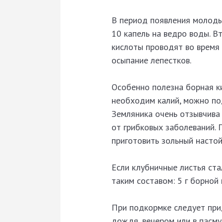
В период появления молодых
10 капель на ведро воды. 
кислоты проводят во время 
осыпание лепестков.
Особенно полезна борная ки
необходим калий, можно под
Земляника очень отзывчива 
от грибковых заболеваний.
приготовить зольный настой
Если клубничные листья ста
таким составом: 5 г борной
При подкормке следует при
дождя, вечером или в пасм