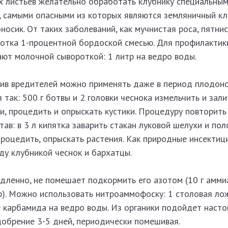
х листьев желательно обработать клубнику специальны
, самыми опасными из которых являются земляничный к
осик. От таких заболеваний, как мучнистая роса, пятнист
тка 1-процентной бордоской смесью. Для профилактик
ают молочной сывороткой: 1 литр на ведро воды.
ив вредителей можно применять даже в период плодон
так: 500 г ботвы и 2 головки чеснока измельчить и зали
ки, процедить и опрыскать кустики. Процедуру повторить
тав: в 3 л кипятка заварить стакан луковой шелухи и пол
 процедить, опрыскать растения. Как природные инсекти
у клубникой чеснок и бархатцы.
едленно, не помешает подкормить его азотом (10 г амми
р). Можно использовать нитроаммофоску: 1 столовая ло
 карбамида на ведро воды. Из органики подойдет насто
добрение 3-5 дней, периодически помешивая.