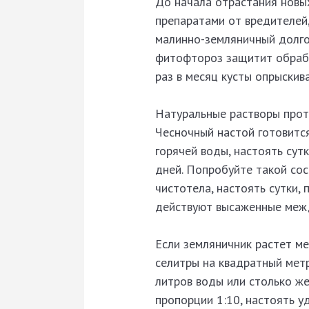
До начала отрастания новы
препаратами от вредителей
малинно-земляничный долгон
фитофтороз защитит обрабо
раз в месяц кусты опрыскив
Натуральные растворы прот
Чесночный настой готовится 
горячей воды, настоять сут
дней. Попробуйте такой сос
чистотела, настоять сутки,
действуют высаженные межд
Если земляничник растет м
селитры на квадратный мет
литров воды или столько же
пропорции 1:10, настоять у