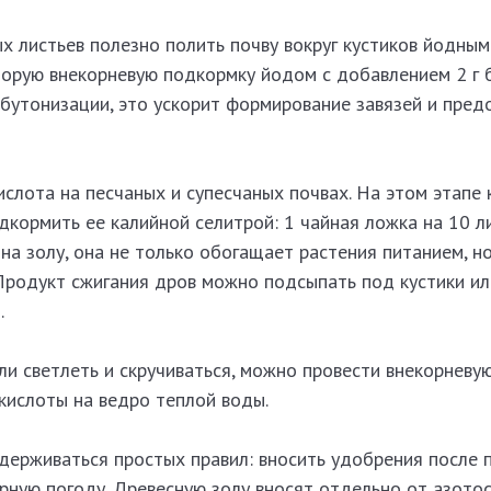
 листьев полезно полить почву вокруг кустиков йодным
Вторую внекорневую подкормку йодом с добавлением 2 г 
бутонизации, это ускорит формирование завязей и пред
слота на песчаных и супесчаных почвах. На этом этапе 
кормить ее калийной селитрой: 1 чайная ложка на 10 л
на золу, она не только обогащает растения питанием, 
 Продукт сжигания дров можно подсыпать под кустики ил
.
ли светлеть и скручиваться, можно провести внекорневу
 кислоты на ведро теплой воды.
держиваться простых правил: вносить удобрения после 
урную погоду. Древесную золу вносят отдельно от азот