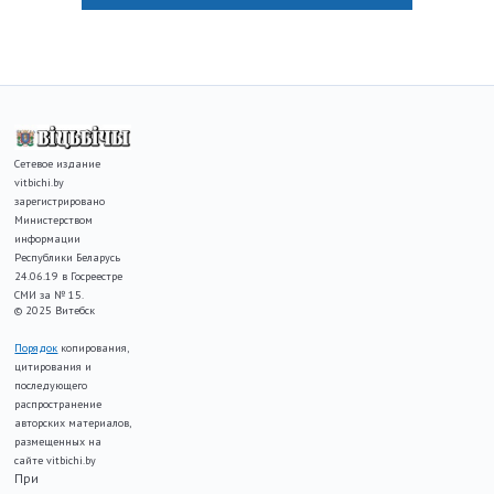
Сетевое издание
vitbichi.by
зарегистрировано
Министерством
информации
Республики Беларусь
24.06.19 в Госреестре
СМИ за № 15.
© 2025 Витебск
Порядок
копирования,
цитирования и
последующего
распространение
авторских материалов,
размещенных на
сайте vitbichi.by
При