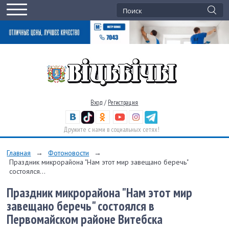
Вход
/
Регистрация
Дружите с нами в социальных сетях!
Главная
→
Фотоновости
→
Праздник микрорайона "Нам этот мир завещано беречь"
состоялся...
Праздник микрорайона "Нам этот мир
завещано беречь" состоялся в
Первомайском районе Витебска