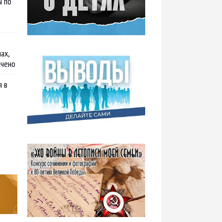
ы по
ах,
ичено
я в