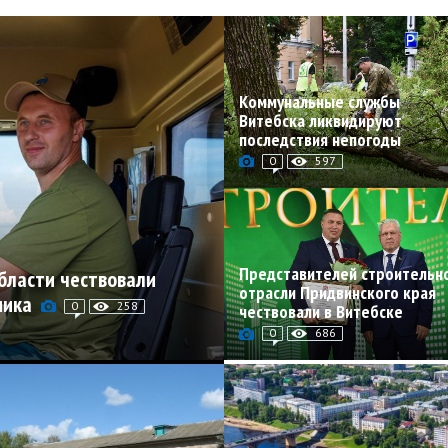
Коммунальные службы
Витебска ликвидируют
последствия непогоды
0
597
Представителей строительн
бласти чествовали
отрасли Придвинского края
ника
0
258
чествовали в Витебске
0
686