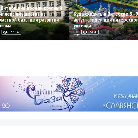
 Витебщине продан крупный
мплекс имущества из
Куда сходить в Витебске 8–
ластной базы для развития
августа: идеи для интересно
ризма
уикенда
2364
0
504