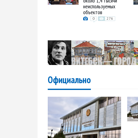
около 1,4 тысячи
неиспользуемых
объектов
0
276
Официально