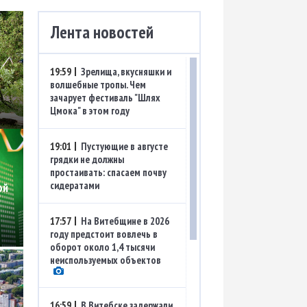
Лента новостей
19:59
Зрелища, вкусняшки и
волшебные тропы. Чем
зачарует фестиваль "Шлях
Цмока" в этом году
19:01
Пустующие в августе
грядки не должны
простаивать: спасаем почву
сидератами
ой
17:57
На Витебщине в 2026
году предстоит вовлечь в
оборот около 1,4 тысячи
неиспользуемых объектов
16:59
В Витебске задержали