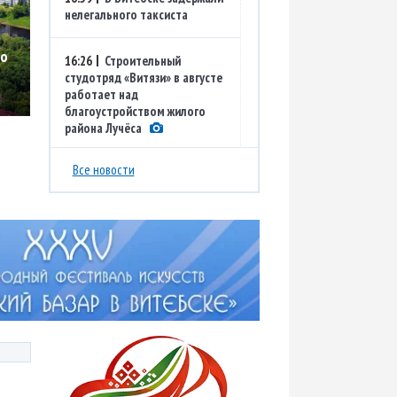
нелегального таксиста
9
го
16:26
Строительный
студотряд «Витязи» в августе
работает над
благоустройством жилого
района Лучёса
Все новости
15:55
Еще одна победа: в
Витебской области
чествовали первого
комбайнера-двухтысячника
15:23
Доллар и юань
подорожали, российский рубль
подешевел на торгах 7 августа
15:00
Комитет госконтроля
Витебской области выявил
нарушения в торговле в