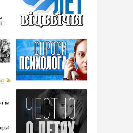
а
58
ься
ят на
торый