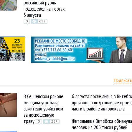
российский рубль
подешевел на торгах
3 августа
0
617
Подписат
В Сенненском районе
6 августа после ливня в Витебс
женщина угрожала
произошло подтопление проез
сожителю убийством
части в районе автовокзала
за нескошенную
траву
Жительница Витебска обманула
0
267
человек на 205 тысяч рублей