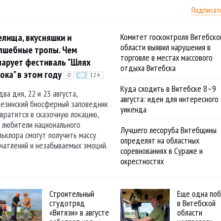
Подписат
елища, вкусняшки и
Комитет госконтроля Витебско
области выявил нарушения в
лшебные тропы. Чем
торговле в местах массового
чарует фестиваль "Шлях
отдыха Витебска
ока" в этом году
0
124
Куда сходить в Витебске 8–9
два дня, 22 и 23 августа,
августа: идеи для интересного
езинский биосферный заповедник
уикенда
вратится в сказочную локацию,
 любители национального
Лучшего лесоруба Витебщины
ьклора смогут получить массу
определят на областных
чатлений и незабываемых эмоций.
соревнованиях в Сураже и
окрестностях
Строительный
Еще одна поб
студотряд
в Витебской
«Витязи» в августе
области