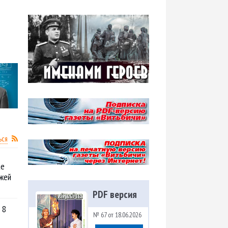
ься
ке
жей
PDF версия
 8
№ 67 от 18.06.2026