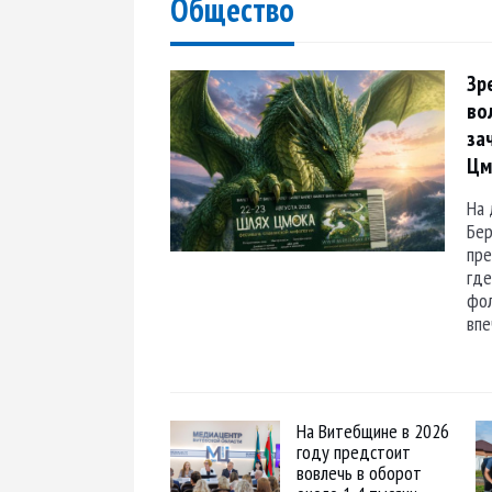
Общество
Зр
во
за
Цм
На 
Бер
пре
где
фол
впе
На Витебщине в 2026
году предстоит
вовлечь в оборот