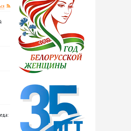
местах массового отдыха
ься
Витебска
й
14:10
Куда сходить в
Витебске 8–9 августа: идеи
для интересного уикенда
14:05
В Сенненском районе
женщина угрожала сожителю
убийством за нескошенную
траву
еда: