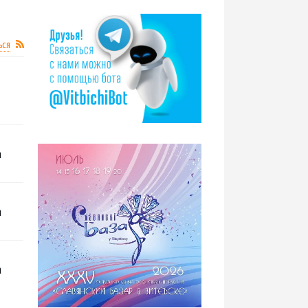
ься
а
а
а