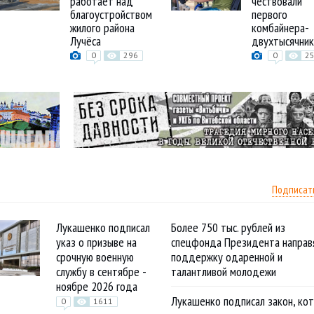
работает над
чествовали
благоустройством
первого
жилого района
комбайнера-
Лучёса
двухтысячник
0
296
0
2
Подписат
Лукашенко подписал
Более 750 тыс. рублей из
указ о призыве на
спецфонда Президента направ
срочную военную
поддержку одаренной и
службу в сентябре -
талантливой молодежи
ноябре 2026 года
Лукашенко подписал закон, ко
0
1611