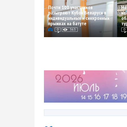
Почти 100 участников
На
разыграют Кубок Беларуси в
ко
индивидуальных и синхронных
об
прыжках на батуте
ту
0
363
0