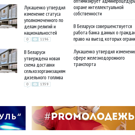
оптимизирует админпроцедур
охране интеллектуальной
Лукашенко утвердил
собственности
изменение статуса
уполномоченного по
В Беларуси совершенствуется
делам религий и
работа банка данных о граждан
национальностей
право на выезд которых огран
0
1196
Лукашенко утвердил изменени
В Беларуси
сфере железнодорожного
утверждена новая
транспорта
схема доставки
сельхозорганизациям
дизельного топлива
0
1359