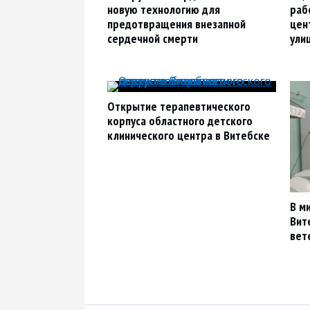
новую технологию для
раб
предотвращения внезапной
цен
сердечной смерти
ули
Открытие терапевтического
корпуса областного детского
клинического центра в Витебске
В м
Вит
вет