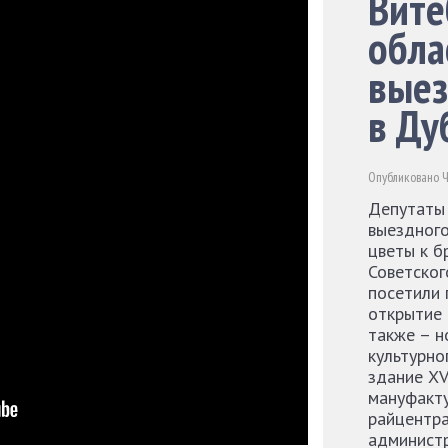
Вите
обла
выез
в Ду
Опубликовано Че
Депутаты 
выездного
цветы к б
Советско
посетили 
открытие 
также – н
культурно
здание XV
мануфакту
райцентра
админист