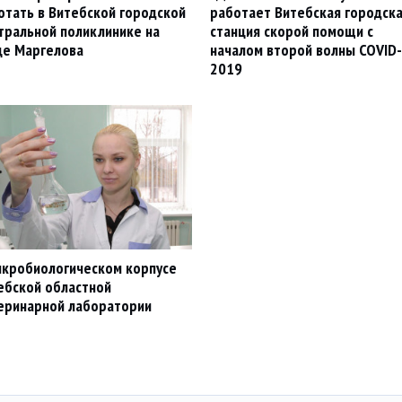
отать в Витебской городской
работает Витебская городск
тральной поликлинике на
станция скорой помощи с
це Маргелова
началом второй волны COVID-
2019
икробиологическом корпусе
ебской областной
еринарной лаборатории