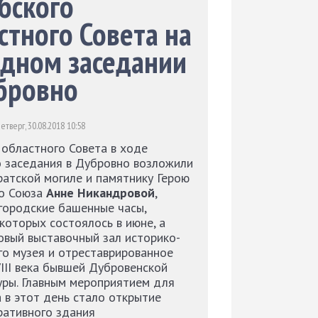
бского
стного Совета на
дном заседании
бровно
тверг, 30.08.2018 10:58
областного Совета в ходе
 заседания в Дубровно возложили
ратской могиле и памятнику Герою
го Союза
Анне Никандровой
,
городские башенные часы,
которых состоялось в июне, а
овый выставочный зал историко-
го музея и отреставрированное
III века бывшей Дубровенской
ры. Главным мероприятием для
 в этот день стало открытие
ративного здания