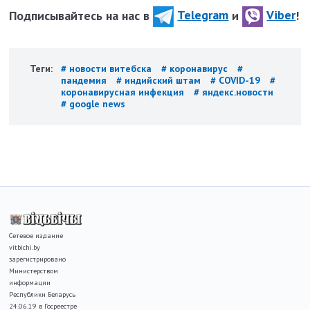
Подписывайтесь на нас в
Telegram
и
Viber
!
Теги:
# новости витебска
# коронавирус
#
пандемия
# индийский штам
# COVID-19
#
коронавирусная инфекция
# яндекс.новости
# google news
Сетевое издание
vitbichi.by
зарегистрировано
Министерством
информации
Республики Беларусь
24.06.19 в Госреестре