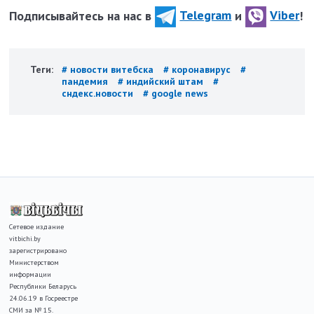
Подписывайтесь на нас в
Telegram
и
Viber
!
Теги:
# новости витебска
# коронавирус
#
пандемия
# индийский штам
#
сндекс.новости
# google news
Сетевое издание
vitbichi.by
зарегистрировано
Министерством
информации
Республики Беларусь
24.06.19 в Госреестре
СМИ за № 15.