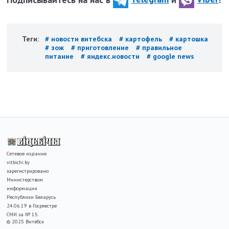
Теги:
# новости витебска
# картофель
# картошка
# зож
# приготовление
# правильное
питание
# яндекс.новости
# google news
Сетевое издание
vitbichi.by
зарегистрировано
Министерством
информации
Республики Беларусь
24.06.19 в Госреестре
СМИ за № 15.
© 2025 Витебск