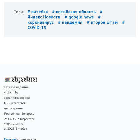
Теги:
# витебск
# витебская область
#
Яндекс.Новости
# google news
#
коронавирус
# пандемия
# второй штам
#
COVID-19
Сетевое издание
vitbichi.by
зарегистрировано
Министерством
информации
Республики Беларусь
24.06.19 в Госреестре
СМИ за № 15.
© 2025 Витебск
Порядок
копирования,