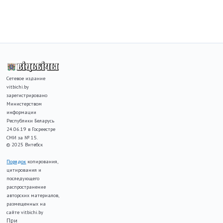
Сетевое издание
vitbichi.by
зарегистрировано
Министерством
информации
Республики Беларусь
24.06.19 в Госреестре
СМИ за № 15.
© 2025 Витебск
Порядок
копирования,
цитирования и
последующего
распространение
авторских материалов,
размещенных на
сайте vitbichi.by
При