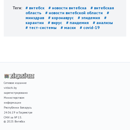
Теги:
# витебск
# новости витебска
# витебская
область
# новости витебской области
#
минздрав
# коронаврус
# эпидемия
#
карантин
# вирус
# пандемия
# анализы
# тест-системы
# маски
# covid-19
Сетевое издание
vitbichi.by
зарегистрировано
Министерством
информации
Республики Беларусь
24.06.19 в Госреестре
СМИ за № 15.
© 2025 Витебск