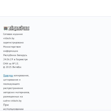
Сетевое издание
vitbichi.by
зарегистрировано
Министерством
информации
Республики Беларусь
24.06.19 в Госреестре
СМИ за № 15.
© 2025 Витебск
Порядок
копирования,
цитирования и
последующего
распространение
авторских материалов,
размещенных на
сайте vitbichi.by
При
использовании