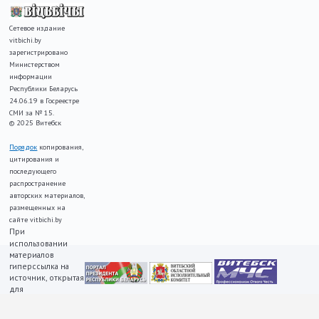
Сетевое издание
vitbichi.by
зарегистрировано
Министерством
информации
Республики Беларусь
24.06.19 в Госреестре
СМИ за № 15.
© 2025 Витебск
Порядок
копирования,
цитирования и
последующего
распространение
авторских материалов,
размещенных на
сайте vitbichi.by
При
использовании
материалов
гиперссылка на
источник, открытая
для
индексирования,
ОБЯЗАТЕЛЬНА!