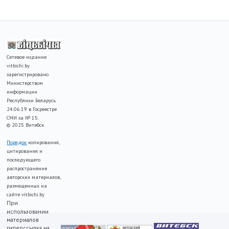
Сетевое издание
vitbichi.by
зарегистрировано
Министерством
информации
Республики Беларусь
24.06.19 в Госреестре
СМИ за № 15.
© 2025 Витебск
Порядок
копирования,
цитирования и
последующего
распространение
авторских материалов,
размещенных на
сайте vitbichi.by
При
использовании
материалов
гиперссылка на