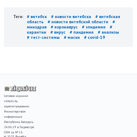
Теги:
# витебск
# новости витебска
# витебская
область
# новости витебской области
#
минздрав
# коронаврус
# эпидемия
#
карантин
# вирус
# пандемия
# анализы
# тест-системы
# маски
# covid-19
Сетевое издание
vitbichi.by
зарегистрировано
Министерством
информации
Республики Беларусь
24.06.19 в Госреестре
СМИ за № 15.
© 2025 Витебск