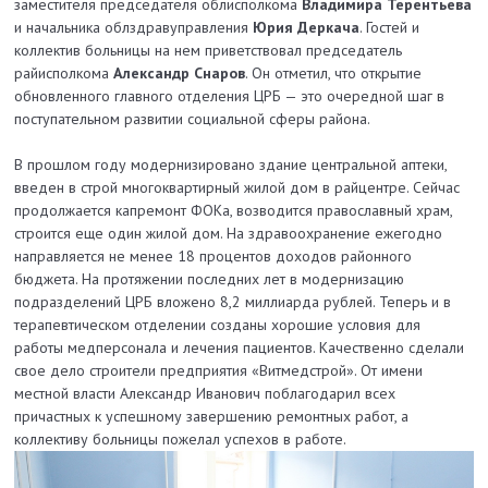
заместителя председателя облисполкома
Владимира Терентьева
и начальника облздравуправления
Юрия Деркача
. Гостей и
коллектив больницы на нем приветствовал председатель
райисполкома
Александр Снаров
. Он отметил, что открытие
обновленного главного отделения ЦРБ — это очередной шаг в
поступательном развитии социальной сферы района.
В прошлом году модернизировано здание центральной аптеки,
введен в строй многоквартирный жилой дом в райцентре. Сейчас
продолжается капремонт ФОКа, возводится православный храм,
строится еще один жилой дом. На здравоохранение ежегодно
направляется не менее 18 процентов доходов районного
бюджета. На протяжении последних лет в модернизацию
подразделений ЦРБ вложено 8,2 миллиарда рублей. Теперь и в
терапевтическом отделении созданы хорошие условия для
работы медперсонала и лечения пациентов. Качественно сделали
свое дело строители предприятия «Витмедстрой». От имени
местной власти Александр Иванович поблагодарил всех
причастных к успешному завершению ремонтных работ, а
коллективу больницы пожелал успехов в работе.