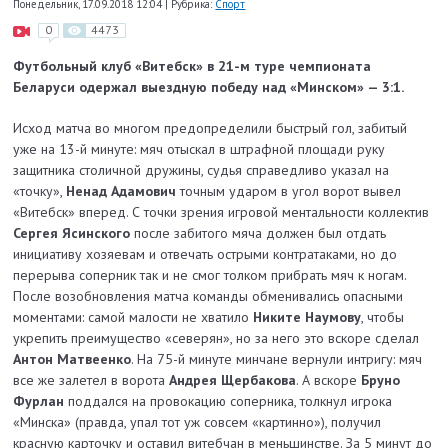
Понедельник, 17.09.2018 12:04
|
Рубрика:
Спорт
0
4473
Футбольный клуб «Витебск» в 21-м туре чемпионата
Беларуси одержал выездную победу над «Минском» — 3:1.
Исход матча во многом предопределили быстрый гол, забитый
уже на 13-й минуте: мяч отыскал в штрафной площади руку
защитника столичной дружины, судья справедливо указал на
«точку»,
Ненад Адамович
точным ударом в угол ворот вывел
«Витебск» вперед. С точки зрения игровой ментальности коллектив
Сергея Ясинского
после забитого мяча должен был отдать
инициативу хозяевам и отвечать острыми контратаками, но до
перерыва соперник так и не смог толком прибрать мяч к ногам.
После возобновления матча команды обменивались опасными
моментами: самой малости не хватило
Никите Наумову
, чтобы
укрепить преимущество «северян», но за него это вскоре сделал
Антон Матвеенко
. На 75-й минуте минчане вернули интригу: мяч
все же залетел в ворота
Андрея Щербакова
. А вскоре
Бруно
Фурлан
поддался на провокацию соперника, толкнул игрока
«Минска» (правда, упал тот уж совсем «картинно»), получил
красную карточку и оставил витебчан в меньшинстве. За 5 минут до