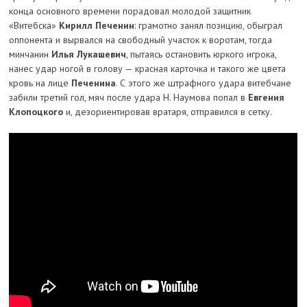
конца основного времени порадовал молодой защитник
«Витебска»
Кирилл Печенин
: грамотно занял позицию, обыграл
оппонента и вырвался на свободный участок к воротам, тогда
минчанин
Илья Лукашевич
, пытаясь остановить юркого игрока,
нанес удар ногой в голову — красная карточка и такого же цвета
кровь на лице
Печенина
. С этого же штрафного удара витебчане
забили третий гол, мяч после удара Н. Наумова попал в
Евгения
Клопоцкого
и, дезориентировав вратаря, отправился в сетку.