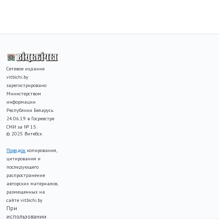
Сетевое издание
vitbichi.by
зарегистрировано
Министерством
информации
Республики Беларусь
24.06.19 в Госреестре
СМИ за № 15.
© 2025 Витебск
Порядок
копирования,
цитирования и
последующего
распространение
авторских материалов,
размещенных на
сайте vitbichi.by
При
использовании