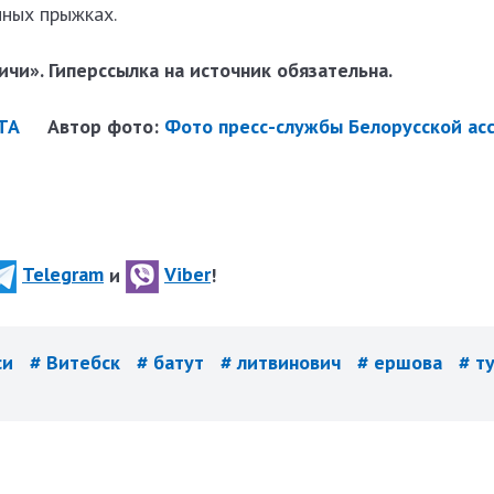
нных прыжках.
чи». Гиперссылка на источник обязательна.
ТА
Автор фото:
Фото пресс-службы Белорусской ас
Telegram
и
Viber
!
си
# Витебск
# батут
# литвинович
# ершова
# т