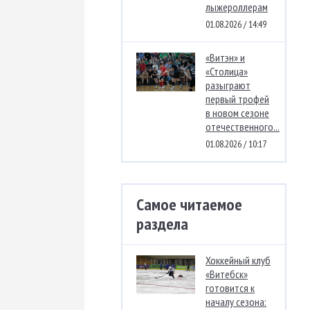
лыжероллерам
01.08.2026 / 14:49
«Витэн» и
«Столица»
разыграют
первый трофей
в новом сезоне
отечественного...
01.08.2026 / 10:17
Самое читаемое
раздела
Хоккейный клуб
«Витебск»
готовится к
началу сезона: