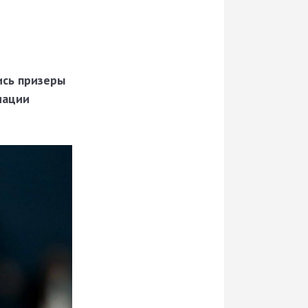
ись призеры
иации