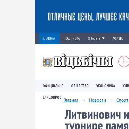
ГЛАВНАЯ
ПОДПИСКА
О ГАЗЕТЕ
АФИША
ОФИЦИАЛЬНО
ОБЩЕСТВО
ЭКОНОМИКА
КУЛ
БЛИЦОПРОС
Главная
→
Новости
→
Спорт
Литвинович 
турнире памя