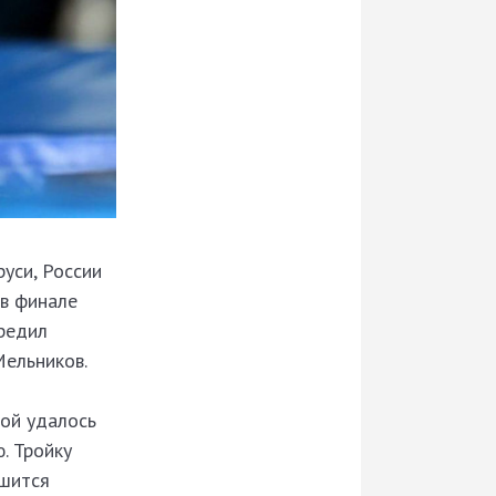
уси, России
 в финале
редил
Мельников.
рой удалось
. Тройку
ршится