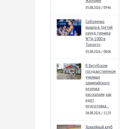
Жлобине
05.08.2026 / 09:46
Соболенко
вышла в третий
раунд турнира
WTA-1000 в
Торонто
05.08.2026 / 08:06
В Витебском
государственном
училище
олимпийского
резерва
рассказали, как
идет
подготовка...
04.08.2026 / 11:20
Хоккейный клуб