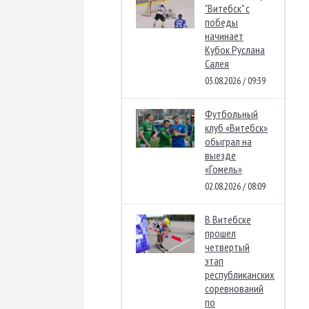
"Витебск" с
победы
начинает
Кубок Руслана
Салея
03.08.2026 / 09:39
Футбольный
клуб «Витебск»
обыграл на
выезде
«Гомель»
02.08.2026 / 08:09
В Витебске
прошел
четвертый
этап
республиканских
соревнований
по