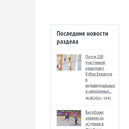
Последние новости
раздела
Почти 100
участников
разыграют
Кубок Беларуси
в
индивидуальных
и синхронных...
06.08.2026 / 14:41
Витебские
хоккеисты
уступили в