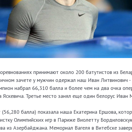
оревнованиях принимают около 200 батутистов из Белар
личном зачете у мужчин одержал наш Иван Литвинович -
мпион набрал 66,310 балла и более чем на два очка опе
 Яскевича. Третье место занял еще один белорус Иван 
 (56,280 балла) показала наша Екатерина Ершова, кото
истку Олимпийских игр в Париже Виолетту Бордиловскую
ва из Азербайджана. Мемориал Вагеля в Витебске заве