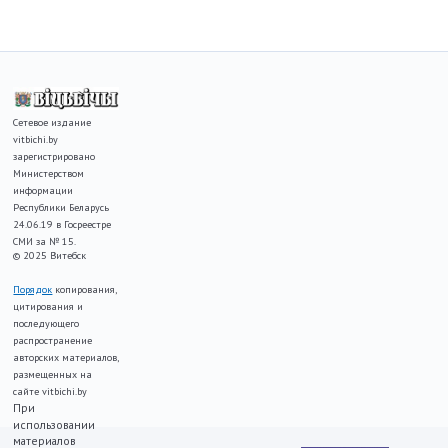
Сетевое издание
vitbichi.by
зарегистрировано
Министерством
информации
Республики Беларусь
24.06.19 в Госреестре
СМИ за № 15.
© 2025 Витебск
Порядок
копирования,
цитирования и
последующего
распространение
авторских материалов,
размещенных на
сайте vitbichi.by
При
использовании
материалов