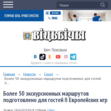
Вход
/
Регистрация
Дружите с нами в социальных сетях!
Главная
→
Новости
→
Спорт
→
Более 50 экскурсионных маршрутов подготовлено для гостей
II...
Более 50 экскурсионных маршрутов
подготовлено для гостей II Европейских игр
Четверг, 18.04.2019 08:28
|
Рубрика:
Спорт