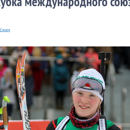
Кубка международного сою
в
Спорт