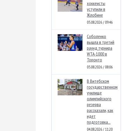
хоккеисты
уступили в
Жлобине
05.08.2026 / 09:46
Соболенко
вышла в третий
раунд турнира
WTA-1000 в
Торонто
05.08.2026 / 08:06
В Витебском
государственном
училище
олимпийского
резерва
рассказали, как
идет
подготовка...
04.08.2026 / 11:20