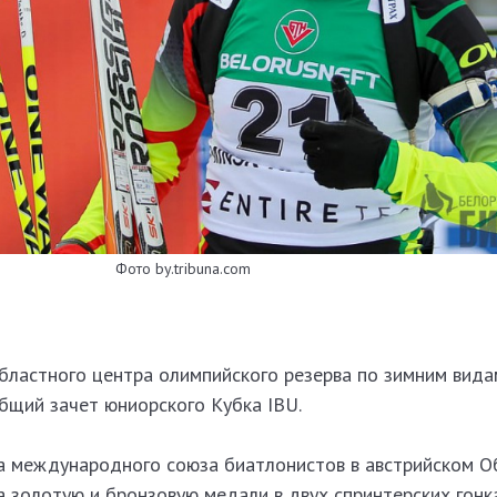
Фото by.tribuna.com
бластного центра олимпийского резерва по зимним вида
бщий зачет юниорского Кубка IBU.
ка международного союза биатлонистов в австрийском 
 золотую и бронзовую медали в двух спринтерских гонк