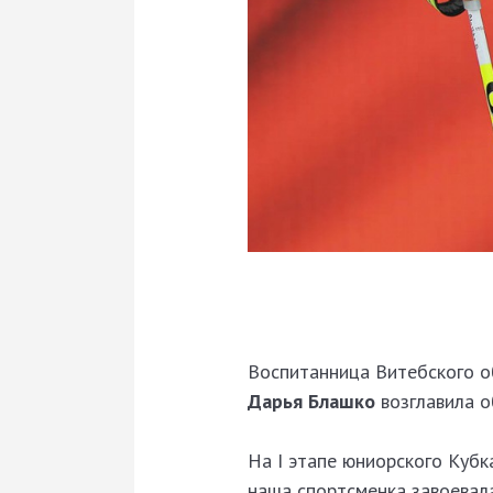
Воспитанница Витебского о
Дарья Блашко
возглавила о
На I этапе юниорского Куб
наша спортсменка завоевала