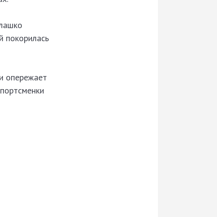
Блашко
ей покорилась
 и опережает
спортсменки