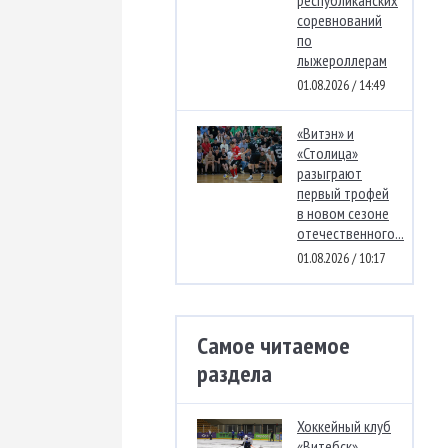
соревнований
по
лыжероллерам
01.08.2026 / 14:49
«Витэн» и
«Столица»
разыграют
первый трофей
в новом сезоне
отечественного...
01.08.2026 / 10:17
Самое читаемое
раздела
Хоккейный клуб
«Витебск»