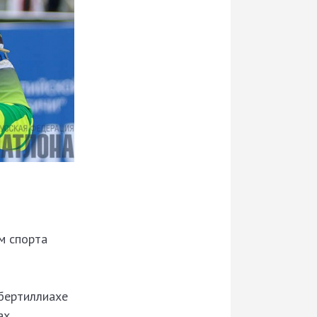
м спорта
Обертиллиахе
ах.