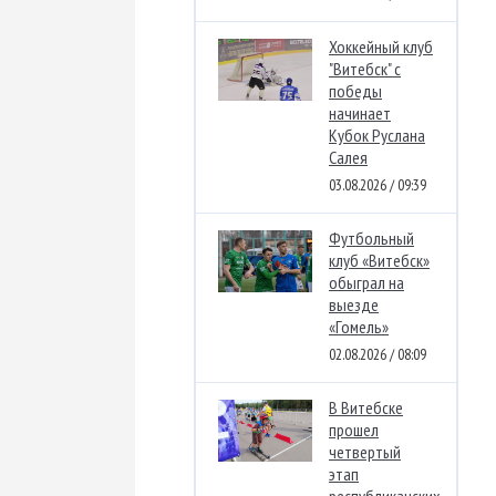
Хоккейный клуб
"Витебск" с
победы
начинает
Кубок Руслана
Салея
03.08.2026 / 09:39
Футбольный
клуб «Витебск»
обыграл на
выезде
«Гомель»
02.08.2026 / 08:09
В Витебске
прошел
четвертый
этап
республиканских