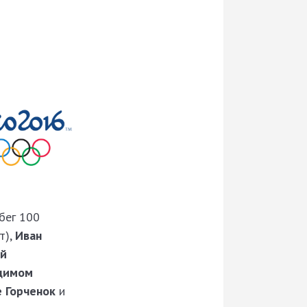
(бег 100
т),
Иван
ей
адимом
е Горченок
и