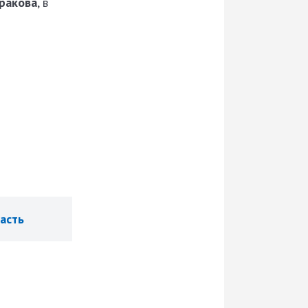
ракова
, в
асть