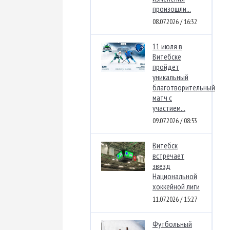
произошли...
08.07.2026 / 16:32
11 июля в
Витебске
пройдет
уникальный
благотворительный
матч с
участием...
09.07.2026 / 08:53
Витебск
встречает
звезд
Национальной
хоккейной лиги
11.07.2026 / 15:27
Футбольный