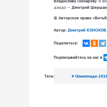
Владиславу Гончарову
. В в
дзюдо —
Дмитрий Шершан
© Авторское право «Витьби
Автор:
Дмитрий КОНОХОВ.
Поделиться:
Подписывайтесь на нас в
Теги:
# Олимпиада-201