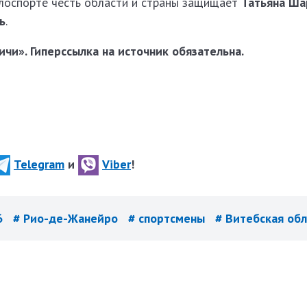
елоспорте честь области и страны защищает
Татьяна Ша
ь
.
чи». Гиперссылка на источник обязательна.
Telegram
и
Viber
!
6
# Рио-де-Жанейро
# спортсмены
# Витебская обл