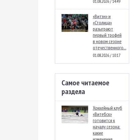
01.08.2026 / 14:49
«Витэн» и
«Столица»
разыграют
первый трофей
в новом сезоне
отечественного...
01.08.2026 / 10:17
Самое читаемое
раздела
Хоккейный клуб
«Витебск»
готовится к
началу сезона:
какие
изменения