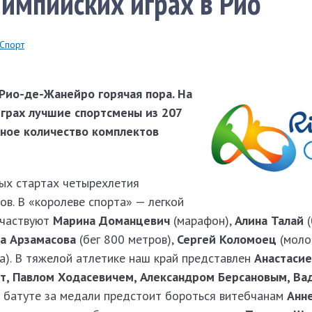
лимпийских играх в Рио
Спорт
Рио-де-Жанейро горячая пора. На
играх лучшие спортсмены из 207
ное количество комплектов
ных стартах четырехлетия
в. В «королеве спорта» — легкой
участвуют
Марина Доманцевич
(марафон),
Алина Талай
а Арзамасова
(бег 800 метров),
Сергей Коломоец
(моло
а). В тяжелой атлетике наш край представлен
Анастаси
т, Павлом Ходасевичем, Александром Берсановым, В
а батуте за медали предстоит бороться витебчанам
Анн