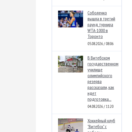
Соболенко
вышла в третий
раунд турнира
WTA-1000 в
Торонто
05.08.2026 / 08:06
В Витебском
государственном
училище
олимпийского
резерва
рассказали, как
идет
подготовка...
04.08.2026 / 11:20
Хоккейный клуб
"Витебск" с