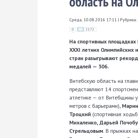
область на О
Среда, 10.08.2016 17:11
|
Рубрика:
0
2172
На спортивных площадках 
XXXI летних Олимпийских 
стран разыгрывают рекорд
медалей — 306.
Витебскую область на глав
представляют 14 спортсмено
атлетике — от Витебщины 
метров с барьерами),
Марин
Троцкий
(спортивная ходьб
Михаленко, Дарьей Почобу
Стрельцовым
. В прыжках н