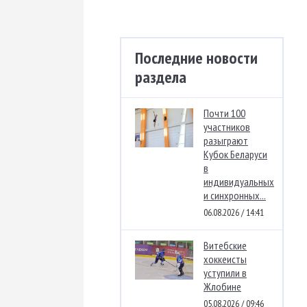
Последние новости
раздела
Почти 100
участников
разыграют
Кубок Беларуси
в
индивидуальных
и синхронных...
06.08.2026 / 14:41
Витебские
хоккеисты
уступили в
Жлобине
05.08.2026 / 09:46