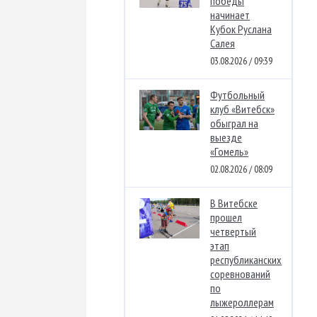
победы
начинает
Кубок Руслана
Салея
03.08.2026 / 09:39
Футбольный
клуб «Витебск»
обыграл на
выезде
«Гомель»
02.08.2026 / 08:09
В Витебске
прошел
четвертый
этап
республиканских
соревнований
по
лыжероллерам