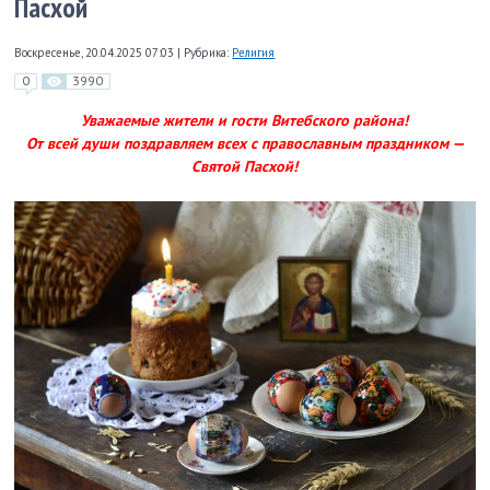
Пасхой
Воскресенье, 20.04.2025 07:03
|
Рубрика:
Религия
0
3990
Уважаемые жители и гости Витебского района!
От всей души поздравляем всех с православным праздником —
Святой Пасхой!