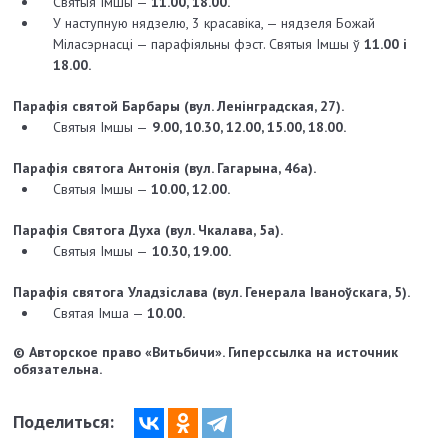
Святыя Імшы —
11.00, 18.00.
У наступную нядзелю, 3 красавіка, — нядзеля Божай
Міласэрнасці — парафіяльны фэст. Святыя Імшы ў
11.00 і
18.00.
Парафія святой Барбары (вул. Ленінградская, 27).
Святыя Імшы —
9.00, 10.30, 12.00, 15.00, 18.00.
Парафія святога Антонія (вул. Гагарына, 46а).
Святыя Імшы —
10.00, 12.00.
Парафія Святога Духа (вул. Чкалава, 5а).
Святыя Імшы —
10.30, 19.00.
Парафія cвятога Уладзіслава (вул. Генерала Іваноўскага, 5).
Святая Імша —
10.00.
© Авторское право «Витьбичи». Гиперссылка на источник
обязательна.
Поделиться: