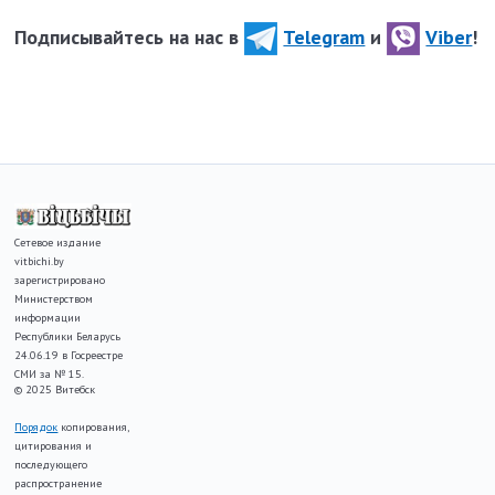
Подписывайтесь на нас в
Telegram
и
Viber
!
Сетевое издание
vitbichi.by
зарегистрировано
Министерством
информации
Республики Беларусь
24.06.19 в Госреестре
СМИ за № 15.
© 2025 Витебск
Порядок
копирования,
цитирования и
последующего
распространение