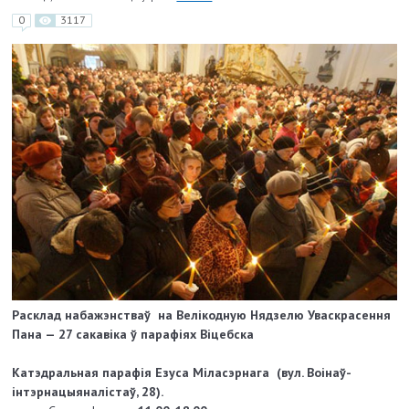
0
3117
Расклад набажэнстваў на Велікодную Нядзелю Уваскрасення
Пана — 27 сакавіка ў парафіях Віцебска
Катэдральная парафія Езуса Міласэрнага (вул. Воінаў-
інтэрнацыяналістаў, 28).