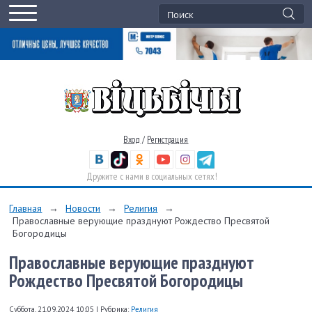
Вход
/
Регистрация
Дружите с нами в социальных сетях!
Главная
→
Новости
→
Религия
→
Православные верующие празднуют Рождество Пресвятой
Богородицы
Православные верующие празднуют
Рождество Пресвятой Богородицы
Суббота, 21.09.2024 10:05
|
Рубрика:
Религия