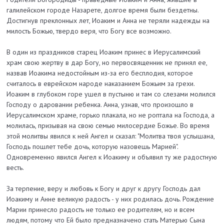
галилейском городе Назарете, долгое время были бездетны.
Достигнув преклонных лет, Иоаким и Анна не теряли надежды на
милость Божью, твердо веря, что Богу все возможно.
В один из праздников старец Иоаким принес в Иерусалимский
храм свою жертву в дар Богу, но первосвященник не принял ее,
назвав Иоакима недостойным из-за его бесплодия, которое
считалось в еврейском народе наказанием Божьим за грехи.
Иоаким в глубоком горе ушел в пустыню и там со слезами молился
Господу о даровании ребенка. Анна, узнав, что произошло в
Иерусалимском храме, горько плакала, но не роптала на Господа, а
молилась, призывая на свою семью милосердие Божье. Во время
этой молитвы явился к ней Ангел и сказал: "Молитва твоя услышана,
Господь пошлет тебе дочь, которую назовешь Марией".
Одновременно явился Ангел к Иоакиму и объявил ту же радостную
весть.
За терпение, веру и любовь к Богу и друг к другу Господь дал
Иоакиму и Анне великую радость - у них родилась дочь. Рождение
Марии принесло радость не только ее родителям, но и всем
людям, потому что Ей было предназначено стать Матерью Сына