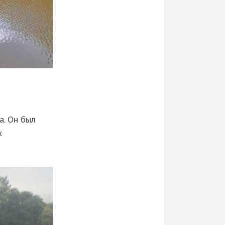
а. Он был
х