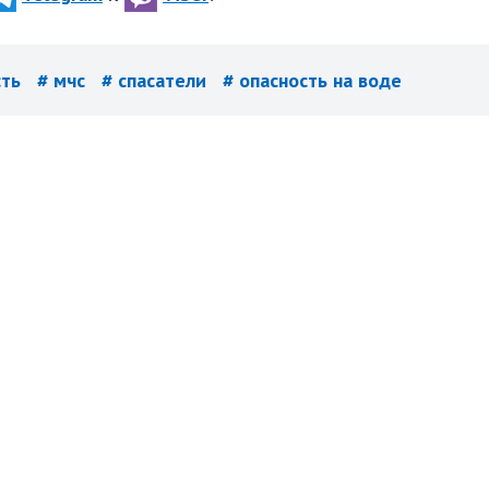
сть
# мчс
# спасатели
# опасность на воде