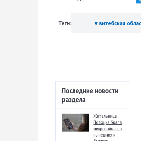
Теги:
# витебская обла
Последние новости
раздела
Жительница
Полоцка брала
микрозаймы на
нынешних и