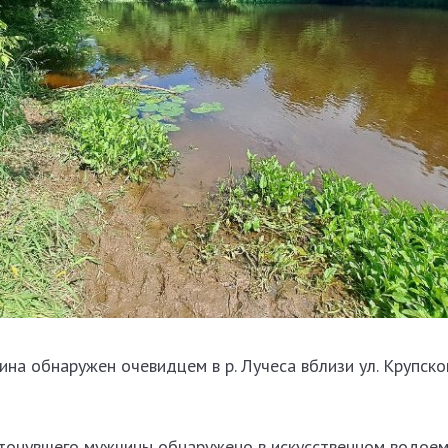
на обнаружен очевидцем в р. Лучеса вблизи ул. Крупско
тонувшего мужчины обнаружено в искусственном водоем