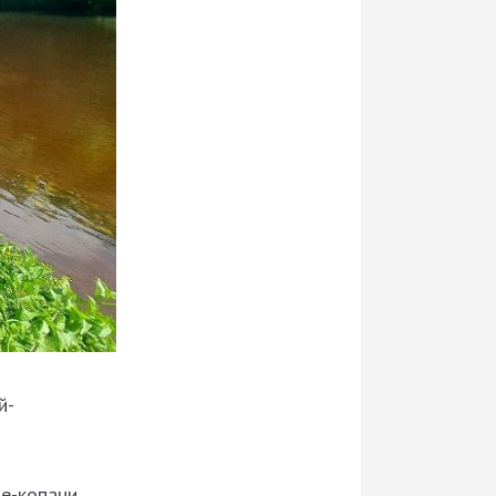
й-
е-копани