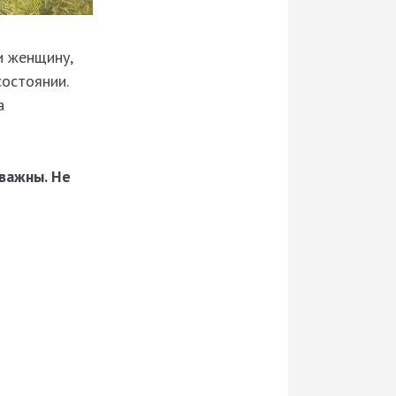
и женщину,
состоянии.
а
важны. Не