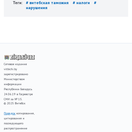
Теги:
# витебская таможня
# налоги
#
нарушения
Сетевое издание
vitbichi.by
зарегистрировано
Министерством
информации
Республики Беларусь
24.06.19 в Госреестре
СМИ за № 15.
© 2025 Витебск
Порядок
копирования,
цитирования и
последующего
распространение