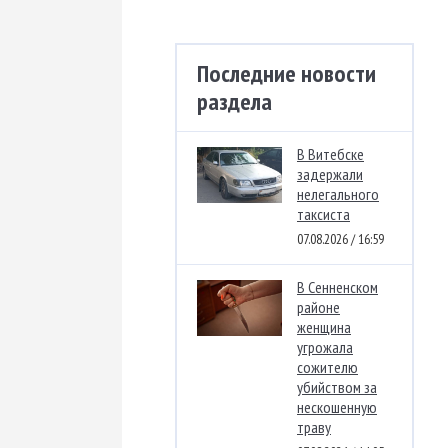
Последние новости
раздела
В Витебске
задержали
нелегального
таксиста
07.08.2026 / 16:59
В Сенненском
районе
женщина
угрожала
сожителю
убийством за
нескошенную
траву