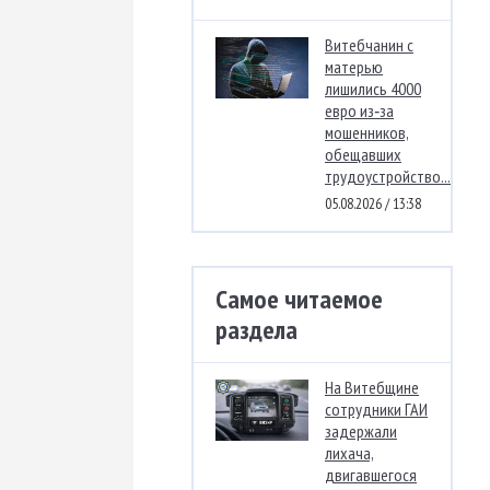
Витебчанин с
матерью
лишились 4000
евро из‑за
мошенников,
обещавших
трудоустройство...
05.08.2026 / 13:38
Самое читаемое
раздела
На Витебщине
сотрудники ГАИ
задержали
лихача,
двигавшегося