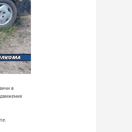
вичи в
 движения
те.