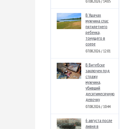
07.08.2026 / 14:05
В Ушачах
мужчина спас
пятилетнего
ребенка,
тонущего в
озере
07.08.2026 / 12:01
В Витебске
заключен под
стражу
мужчина,
убивший
десятимесячную
девочку
07.08.2026 / 10:44
6 августа после
ливня в