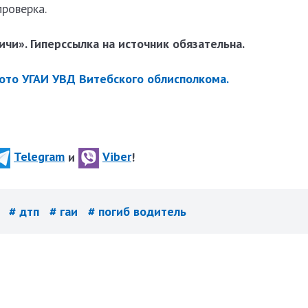
роверка.
чи». Гиперссылка на источник обязательна.
то УГАИ УВД Витебского облисполкома.
Telegram
и
Viber
!
н
# дтп
# гаи
# погиб водитель