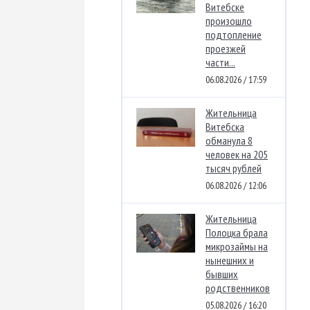
Витебске
произошло
подтопление
проезжей
части...
06.08.2026 / 17:59
Жительница
Витебска
обманула 8
человек на 205
тысяч рублей
06.08.2026 / 12:06
Жительница
Полоцка брала
микрозаймы на
нынешних и
бывших
родственников
05.08.2026 / 16:20