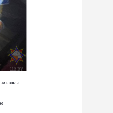
они нашли
не