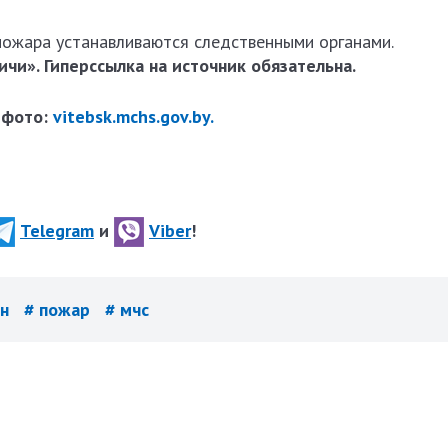
пожара устанавливаются следственными органами.
чи». Гиперссылка на источник обязательна.
 фото:
vitebsk.mchs.gov.by.
Telegram
и
Viber
!
он
# пожар
# мчс