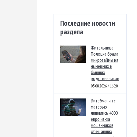
Последние новости
раздела
Жительница
Полоцка брала
микрозаймы на
нынешних и
бывших
родственников
05.08.2026 / 16:20
Витебчанин с
матерью
лишились 4000
евро из‑за
мошенников,
обещавших