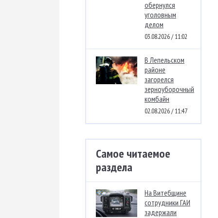
обернулся
уголовным
делом
03.08.2026 / 11:02
В Лепельском
районе
загорелся
зерноуборочный
комбайн
02.08.2026 / 11:47
Самое читаемое
раздела
На Витебщине
сотрудники ГАИ
задержали