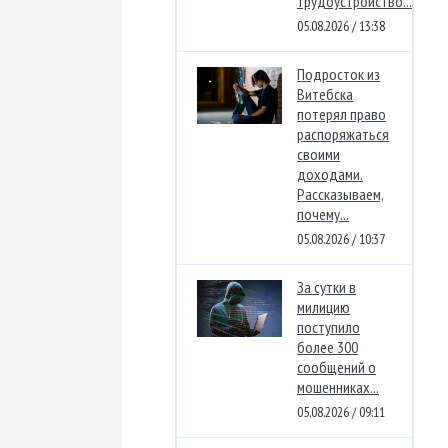
трудоустройство...
05.08.2026 / 13:38
Подросток из
Витебска
потерял право
распоряжаться
своими
доходами.
Рассказываем,
почему...
05.08.2026 / 10:37
За сутки в
милицию
поступило
более 300
сообщений о
мошенниках...
05.08.2026 / 09:11