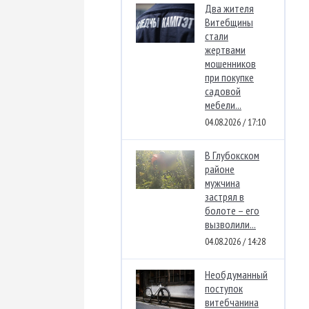
Два жителя
Витебщины
стали
жертвами
мошенников
при покупке
садовой
мебели...
04.08.2026 / 17:10
В Глубокском
районе
мужчина
застрял в
болоте – его
вызволили...
04.08.2026 / 14:28
Необдуманный
поступок
витебчанина