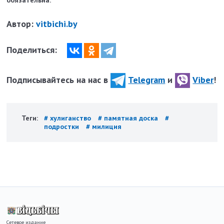
обязательна.
Автор:
vitbichi.by
Поделиться:
Подписывайтесь на нас в
Telegram
и
Viber
!
Теги:
# хулиганство
# памятная доска
#
подростки
# милиция
Сетевое издание