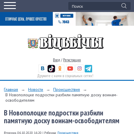
Вход
/
Регистрация
Дружите с нами в социальных сетях!
Главная
→
Новости
→
Происшествия
→
В Новополоцке подростки разбили памятную доску воинам-
освободителям
В Новополоцке подростки разбили
памятную доску воинам-освободителям
Вторник, 06.10.2020 16:20
|
Рубрика:
Происшествия