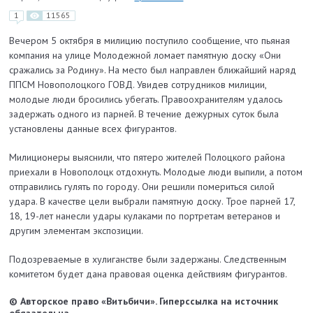
1
11565
Вечером 5 октября в милицию поступило сообщение, что пьяная
компания на улице Молодежной ломает памятную доску «Они
сражались за Родину». На место был направлен ближайший наряд
ППСМ Новополоцкого ГОВД. Увидев сотрудников милиции,
молодые люди бросились убегать. Правоохранителям удалось
задержать одного из парней. В течение дежурных суток была
установлены данные всех фигурантов.
Милиционеры выяснили, что пятеро жителей Полоцкого района
приехали в Новополоцк отдохнуть. Молодые люди выпили, а потом
отправились гулять по городу. Они решили помериться силой
удара. В качестве цели выбрали памятную доску. Трое парней 17,
18, 19-лет нанесли удары кулаками по портретам ветеранов и
другим элементам экспозиции.
Подозреваемые в хулиганстве были задержаны. Следственным
комитетом будет дана правовая оценка действиям фигурантов.
© Авторское право «Витьбичи». Гиперссылка на источник