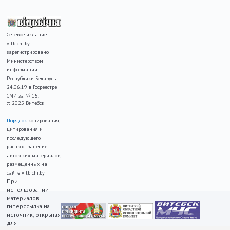
Сетевое издание
vitbichi.by
зарегистрировано
Министерством
информации
Республики Беларусь
24.06.19 в Госреестре
СМИ за № 15.
© 2025 Витебск
Порядок
копирования,
цитирования и
последующего
распространение
авторских материалов,
размещенных на
сайте vitbichi.by
При
использовании
материалов
гиперссылка на
источник, открытая
для