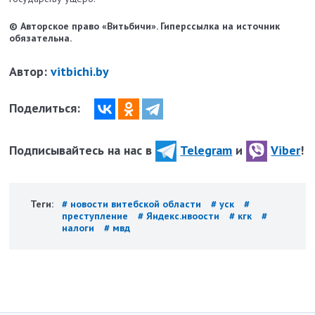
© Авторское право «Витьбичи». Гиперссылка на источник
обязательна.
Автор:
vitbichi.by
Поделиться:
Подписывайтесь на нас в
Telegram
и
Viber
!
Теги:
# новости витебской области
# уск
#
преступление
# Яндекс.нвоости
# кгк
#
налоги
# мвд