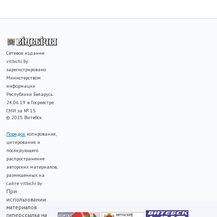
Сетевое издание
vitbichi.by
зарегистрировано
Министерством
информации
Республики Беларусь
24.06.19 в Госреестре
СМИ за № 15.
© 2025 Витебск
Порядок
копирования,
цитирования и
последующего
распространение
авторских материалов,
размещенных на
сайте vitbichi.by
При
использовании
материалов
гиперссылка на