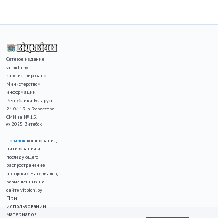
Сетевое издание
vitbichi.by
зарегистрировано
Министерством
информации
Республики Беларусь
24.06.19 в Госреестре
СМИ за № 15.
© 2025 Витебск
Порядок
копирования,
цитирования и
последующего
распространение
авторских материалов,
размещенных на
сайте vitbichi.by
При
использовании
материалов