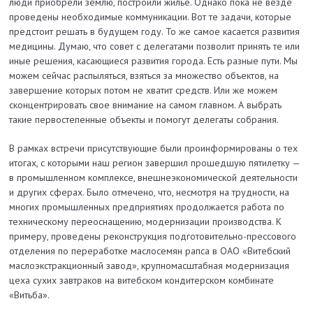
люди приобрели землю, построили жилье. Однако пока не везде
проведены необходимые коммуникации. Вот те задачи, которые
предстоит решать в будущем году. То же самое касается развития
медицины. Думаю, что совет с делегатами позволит принять те или
иные решения, касающиеся развития города. Есть разные пути. Мы
можем сейчас распыляться, взяться за множество объектов, на
завершение которых потом не хватит средств. Или же можем
сконцентрировать свое внимание на самом главном. А выбрать
такие первостепенные объекты и помогут делегаты собрания.
В рамках встречи присутствующие были проинформированы о тех
итогах, с которыми наш регион завершил прошедшую пятилетку —
в промышленном комплексе, внешнеэкономической деятельности
и других сферах. Было отмечено, что, несмотря на трудности, на
многих промышленных предприятиях продолжается работа по
техническому переоснащению, модернизации про­изводства. К
примеру, проведены ре­конструкция подготовитель­но-прессового
отделения по переработке маслосемян рапса в ОАО «Витебский
маслоэкстракционный завод», крупномасштабная модернизация
цеха сухих завтраков на витебском кондитерском комбинате
«Витьба».