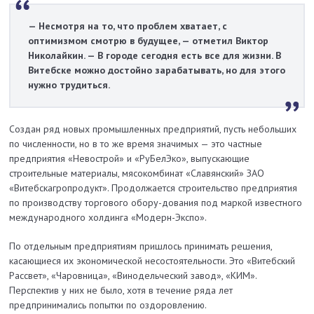
— Несмотря на то, что проблем хватает, с
оптимизмом смотрю в будущее, — отметил Виктор
Николайкин. — В городе сегодня есть все для жизни. В
Витебске можно до­стойно зарабатывать, но для этого
нужно трудиться.
Создан ряд новых промышленных предприятий, пусть небольших
по численности, но в то же время значимых — это частные
предприятия «Невострой» и «РуБелЭко», выпускающие
строительные материалы, мясокомбинат «Славян­ский» ЗАО
«Витебскагропродукт». Про­дол­жается строительство предприятия
по производству торгового обору­-до­вания под маркой известного
международного холдинга «Модерн-Экспо».
По отдельным предприятиям пришлось принимать решения,
касающиеся их экономической несостоятельности. Это «Витебский
Рас­свет», «Чаровница», «Винодельческий завод», «КИМ».
Перспектив у них не было, хотя в течение ряда лет
предпринимались попытки по оздоровлению.