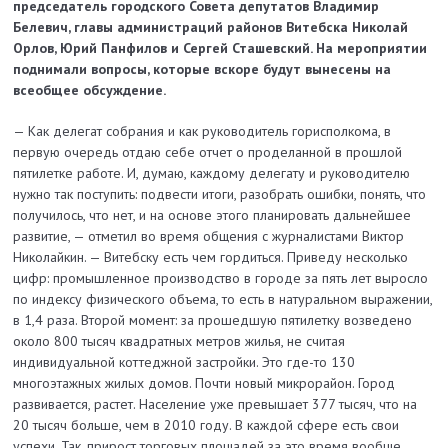
председатель городского Совета депутатов Владимир
Белевич, главы администраций районов Витебска Николай
Орлов, Юрий Панфилов и Сергей Сташевский. На мероприятии
поднимали вопросы, которые вскоре будут вынесены на
всеобщее обсуждение.
— Как делегат собрания и как руководитель горисполкома, в
первую очередь отдаю себе отчет о проделанной в прошлой
пятилетке работе. И, думаю, каждому делегату и руководителю
нужно так поступить: подвести итоги, разобрать ошибки, понять, что
получилось, что нет, и на основе этого планировать дальнейшее
развитие, — отметил во время общения с журналистами Виктор
Николайкин. — Витебску есть чем гордиться. Приведу несколько
цифр: промышленное производство в городе за пять лет выросло
по индексу физического объема, то есть в натуральном выражении,
в 1,4 раза. Второй момент: за прошедшую пятилетку возведено
около 800 тысяч квадратных метров жилья, не считая
индивидуальной коттеджной застройки. Это где-то 130
многоэтажных жилых домов. Почти новый микрорайон. Город
развивается, растет. Население уже превышает 377 тысяч, что на
20 тысяч больше, чем в 2010 году. В каждой сфере есть свои
успехи. Так, прирост торговых площадей за это время вообще