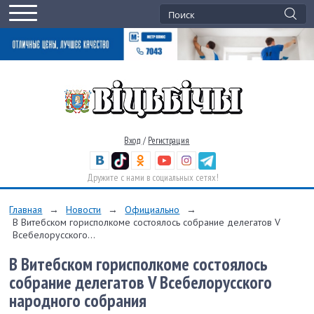
Вход
/
Регистрация
Дружите с нами в социальных сетях!
Главная
→
Новости
→
Официально
→
В Витебском горисполкоме состоялось собрание делегатов V
Всебелорусского...
В Витебском горисполкоме состоялось
собрание делегатов V Всебелорусского
народного собрания