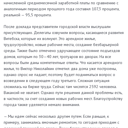
начисленной среднемесячной заработной платы по сравнению с
аналогичным периодом прошлого года составил 107,3 процента,
реальной — 95,5 процента.
После доклада представители городской власти выслушали
присутствующих. Делегаты озвучили вопросы, касающиеся развития
Витебска, которые их волнуют. Это арендное жилье,
трудоустройство, новые рабочие места, создание безбарьерной
среды. Также было отмечено удручающее состояние подъездов
домов, которым по 30—40 лет, тротуаров во дворах. На все
вопросы были даны компетентные ответы. Что касается арендного
жилья, то Виктор Николайкин отметил: два дома уже построены,
однако спрос не падает, поэтому будет подниматься вопрос о
возведении в следующем году третьего. Сложная ситуация
сложилась на бирже труда. Сейчас там числятся 2592 человека.
Вакансий не хватает. Однако пути решения данной проблемы есть,
в частности, за счет создания новых рабочих мест. Благоустройству
города также уделяется немало внимания.
— Мы идем сейчас несколько другим путем. Если раньше, к
примеру, занимались ямочным ремонтом, то сегодня приходим с