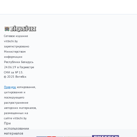
Сетевое издание
vitbichi.by
зарегистрировано
Министерством
информации
Республики Беларусь
24.06.19 в Госреестре
СМИ за № 15.
© 2025 Витебск
Порядок
копирования,
цитирования и
последующего
распространение
авторских материалов,
размещенных на
сайте vitbichi.by
При
использовании
материалов