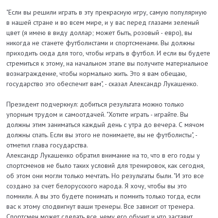
"Если вы решили играть в эту прекрасную игру, самую популярную
в нашей стране и во всем мире, и у вас перед глазами зеленый
цвет (я имею в виду доллар; может быть, розовый - евро), вы
никогда не станете футболистами и спортсменами. Вы должны
приходить сюда для того, чтобы играть в футбол. И если вы будете
стремиться к этому, на начальном этапе вы получите материальное
вознаграждение, чтобы нормально жить. Это я вам обещаю,
государство это обеспечит вам", - сказал Александр Лукашенко.
Президент подчеркнул: добиться результата можно только
упорным трудом и самоотдачей. "Хотите играть - играйте. Вы
должны этим заниматься каждый день с утра до вечера. С мячом
должны спать. Если вы этого не понимаете, вы не футболисты", -
отметил глава государства.
Александр Лукашенко обратил внимание на то, что в его годы у
спортсменов не было таких условий для тренировок, как сегодня,
об этом они могли только мечтать. Но результаты были. "И это все
создано за счет белорусского народа. Я хочу, чтобы вы это
помнили. А вы это будете понимать и помнить только тогда, если
вас к этому сподвигнут ваши тренеры. Все зависит от тренера.
Спортсмен может сделать все, чему его обучит и что заставит