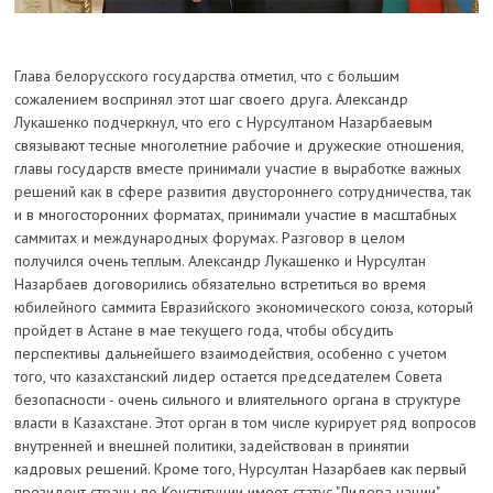
Глава белорусского государства отметил, что с большим
сожалением воспринял этот шаг своего друга. Александр
Лукашенко подчеркнул, что его с Нурсултаном Назарбаевым
связывают тесные многолетние рабочие и дружеские отношения,
главы государств вместе принимали участие в выработке важных
решений как в сфере развития двустороннего сотрудничества, так
и в многосторонних форматах, принимали участие в масштабных
саммитах и международных форумах. Разговор в целом
получился очень теплым. Александр Лукашенко и Нурсултан
Назарбаев договорились обязательно встретиться во время
юбилейного саммита Евразийского экономического союза, который
пройдет в Астане в мае текущего года, чтобы обсудить
перспективы дальнейшего взаимодействия, особенно с учетом
того, что казахстанский лидер остается председателем Совета
безопасности - очень сильного и влиятельного органа в структуре
власти в Казахстане. Этот орган в том числе курирует ряд вопросов
внутренней и внешней политики, задействован в принятии
кадровых решений. Кроме того, Нурсултан Назарбаев как первый
президент страны по Конституции имеет статус "Лидера нации".