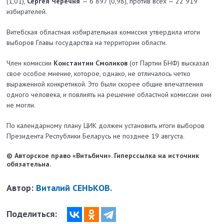
(1,01),
Сергея Черечня
— 6 897 (0,98), против всех — 22 919
избирателей.
Витебская областная избирательная комиссия утвердила итоги
выборов Главы государства на территории области.
Член комиссии
Константин Смоликов
(от Партии БНФ) высказал
свое особое мнение, которое, однако, не отличалось четко
выраженной конкретикой. Это были скорее общие впечатления
одного человека, и повлиять на решение областной комиссии они
не могли.
По календарному плану ЦИК должен установить итоги выборов
Президента Республики Беларусь не позднее 19 августа.
© Авторское право «Витьбичи». Гиперссылка на источник
обязательна.
Автор:
Виталий СЕНЬКОВ.
Поделиться: