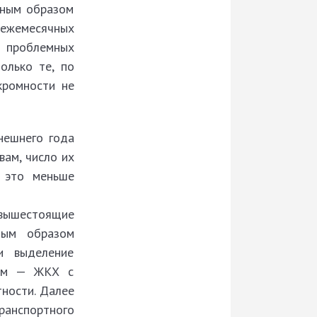
нным образом
 ежемесячных
л проблемных
олько те, по
кромности не
нешнего года
овам, число их
 это меньше
 вышестоящие
ным образом
и выделение
ром — ЖКХ с
тности. Далее
ранспортного