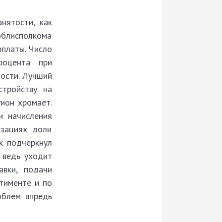
нятости, как
облисполкома
рплаты. Число
роцента при
ости. Лучший
тройству на
ион хромает.
и начисления
изациях доли
к подчеркнул
 ведь уходит
авки, подачи
тименте и по
облем впредь