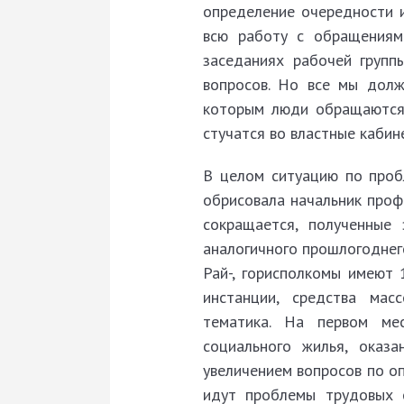
определение очередности 
всю работу с обращениям
заседаниях рабочей групп
вопросов. Но все мы долж
которым люди обращаются 
стучатся во властные кабин
В
целом ситуацию по проб
обрисовала начальник про
сокращается, полученные
аналогичного прошлогоднег
Рай-, горисполкомы имеют
инстанции, средства мас
тематика. На первом ме
социального жилья, оказ
увеличением вопросов по оп
идут проб­лемы трудовых 