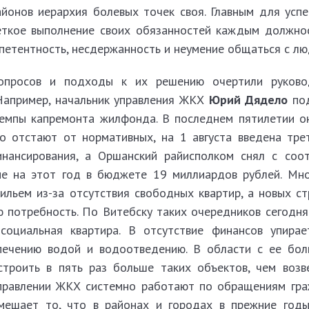
айонов иерархия болевых точек своя. Главным для успе
еткое выполнение своих обязанностей каждым долж­но
петентность, несдержанность и неумение общаться с лю
опросов и подходы к их решению очертили руково
Например, начальник управления ЖКХ
Юрий Дядело
под
темпы капремонта жилфонда. В последнем пятилетии о
о отстают от нормативных, на 1 августа введена трет
инансирования, а Оршанский райисполком снял с соо
ые на этот год в бюджете 19 миллиардов рублей. Мн
льем из-за отсутствия свободных квартир, а новых ст
ю потребность. По Витебску таких очередников сегодня
оциальная квартира. В отсутствие финансов упирае
печению водой и во­доотведению. В области с ее бо
строить в пять раз больше таких объектов, чем возв
правлении ЖКХ системно работают по обра­щениям граж
мешает то, что в районах и городах в прежние год