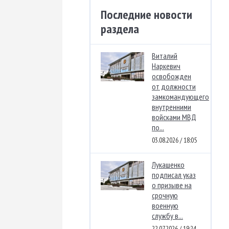
Последние новости
раздела
Виталий
Наркевич
освобожден
от должности
замкомандующего
внутренними
войсками МВД
по...
03.08.2026 / 18:05
Лукашенко
подписал указ
о призыве на
срочную
военную
службу в...
22.07.2026 / 19:24