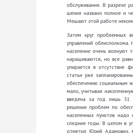
обслуживания. В разрезе р
шения названо полное и ч
Мешают этой работе
неком
Затем круг проблемных в
управлений облисполкома. 
население очень волнуют 
наращиваются, но все равн
упирается в отсутствие ф
статьи уже запланированн
обеспечению социальным жи
мало, учитывая накопленну
введена за год лишь 31 с
решения проб­лем по обес
населенных пунктов надо 
следние годы. В целом в у
отметил Юрий Адамович, 