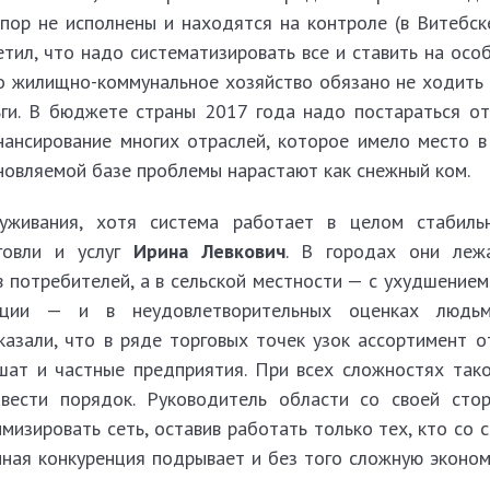
пор не исполнены и находятся на контроле (в Витебске
тил, что надо систематизировать все и ставить на осо
о жилищно-коммунальное хозяйство обязано не ходить 
ьги. В бюджете страны 2017 года надо постараться от
нансирование многих отраслей, которое имело место 
бновляемой базе проблемы нарастают как снежный ком.
уживания, хотя система работает в целом стабиль
рговли и услуг
Ирина Левкович
. В городах они леж
в потребителей, а в сельской местности — с ухудшение
ации — и в неудовлетворительных оценках людьм
казали, что в ряде торговых точек узок ассортимент о
шат и частные предприятия. При всех сложностях так
вести порядок. Руководитель области со своей сто
мизировать сеть, оставив работать только тех, кто со 
мная конкуренция подрывает и без того сложную эконом