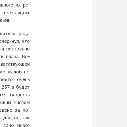
шного их ре­
стным лицом.
дьми.
дители ряда
черкнул, что
ни постоянно
ь плана. Все
тветствующей
ого жалоб по
роится очень
 237, а будет
тся скорость
льшим числом
едено за по­
дан, но, как
ы дано много