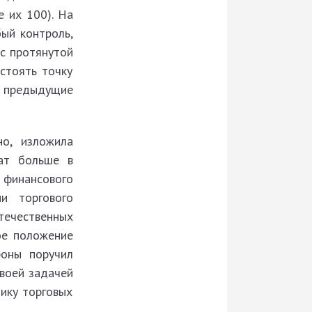
 их 100). На
бый контроль,
с протянутой
стоять точку
в предыдущие
но, изложила
ат больше в
м финансового
и торгового
течественных
ое положение
роны поручил
своей задачей
ику тор­говых