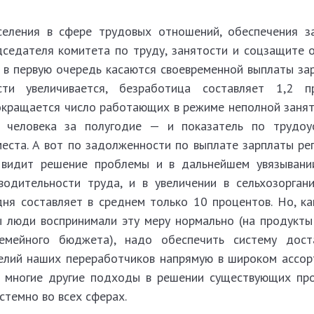
еления в сфере трудовых отношений, обеспечения за
дседателя комитета по труду, занятости и соцзащите 
, в первую очередь касаются своевременной выплаты за
ти увеличивается, безработица составляет 1,2 п
окращается число работающих в режиме неполной занят
человека за полугодие — и показатель по трудоус
еста. А вот по задолженности по выплате зарплаты рег
видит решение проблемы и в дальнейшем увязывани
водительности труда, и в увеличении в сельхозорган
дня составляет в среднем только 10 процентов. Но, ка
 люди воспринимали эту меру нормально (на продукты
емейного бюджета), надо обеспечить систему дост
делий наших переработчиков напрямую в широком ассор
и многие другие подходы в решении существующих пр
стемно во всех сферах.