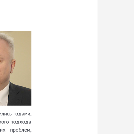
ились годами,
акого подхода
х проб­лем,