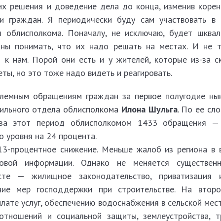
их решения и доведение дела до конца, изменив коре
и граждан. Я периодически буду сам участвовать в
ы облисполкома. Поначалу, не исключаю, будет шква
ны понимать, что их надо решать на местах. И не т
к нам. Порой они есть и у жителей, которые из-за с
еты, но это тоже надо видеть и реагировать.
лемным обращениям граждан за первое полугодие ны
фильного отдела облисполкома
Илона Шульга
. По ее сл
 за этот период облисполкомом 1433 обращения —
о уровня на 24 процента.
 13-процентное снижение. Меньше жалоб из региона в
совой информации. Однако не меняется существен
сте — жилищное законодательство, приватизация 
ание мер господдержки при строительстве. На вто
лате услуг, обеспечению водоснабжения в сельской мес
отношений и социальной защиты, землеустройства, т