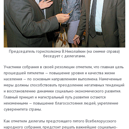
Председатель горисполкома В.Николайкин (на снимке справа)
беседует с делегатами.
Участники собрания в своей резолюции отметили, что главная цель
прошедшей пятилетки — повышение уровня и качества жизни
населения — по основным направлениям выполнена. Намеченные
меры должны способствовать преодолению негативных тенденций
и восстановлению динамики социально-экономического развития.
Главный прин­цип и магист­ральный путь развития остаются
неизменными — повышение благосо­стояния людей, укрепление
суверенитета страны.
Как отметили делегаты предстоящего пятого Всебелорусского
народного собрания, предстоит решать важ­нейшие социально-