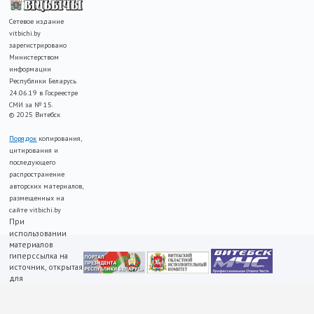
Сетевое издание
vitbichi.by
зарегистрировано
Министерством
информации
Республики Беларусь
24.06.19 в Госреестре
СМИ за № 15.
© 2025 Витебск
Порядок
копирования,
цитирования и
последующего
распространение
авторских материалов,
размещенных на
сайте vitbichi.by
При
использовании
материалов
гиперссылка на
источник, открытая
для
индексирования,
ОБЯЗАТЕЛЬНА!