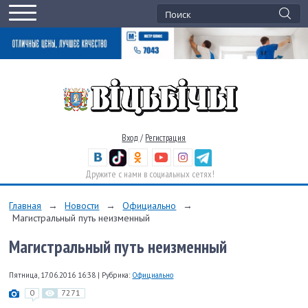
Вход
/
Регистрация
Дружите с нами в социальных сетях!
Главная
→
Новости
→
Официально
→
Магистральный путь неизменный
Магистральный путь неизменный
Пятница, 17.06.2016 16:38
|
Рубрика:
Официально
0
7271