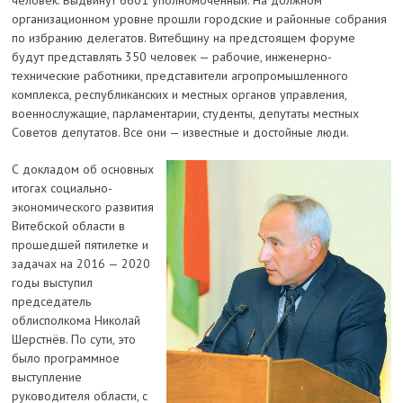
человек. Выдвинут 6601 уполномоченный. На должном
организационном уровне прошли городские и районные собрания
по избранию делегатов. Витебщину на предстоящем форуме
будут представлять 350 человек — рабочие, инженерно-
технические работники, представители агропромышленного
комплекса, республиканских и местных органов управления,
военнослужащие, парламентарии, студенты, депутаты местных
Советов депутатов. Все они — известные и достойные люди.
С докладом об основных
итогах социально-
экономического развития
Витебской области в
прошедшей пятилетке и
задачах на 2016 — 2020
годы выступил
председатель
облисполкома Николай
Шерст­нёв. По сути, это
было программное
выступление
руководителя области, с